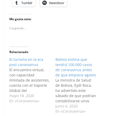
Tumblr
Nextdoor
Me gusta esto:
Cargando...
Relacionado
El turismo en la era
Bolivia estima que
post coronavirus
tendrá 100.000 casos
El encuentro virtual,
de coronavirus antes
con capacidad
de que empiece agosto
ilimitada de asistentes,
La ministra de Salud
cuenta con el Soporte
de Bolivia, Eydi Roca,
Global del
ha advertido este
Ayuntamiento de
mayo 18, 2020
sábado de que podrían
Barcelona, la
En «Coronavirus»
contabilizarse unos
Diputación de
100.000 casos de
junio 6, 2020
Barcelona, Renfe y
coronavirus hasta
En «Coronavirus»