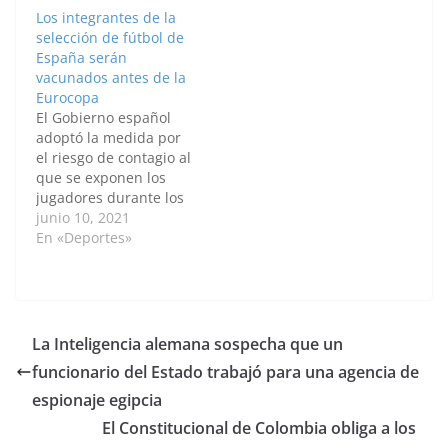
Barcelona Turisme, la
finales de julio,
Los integrantes de la
Colaboración de
dependiendo de las
selección de fútbol de
Ferrocarrils de la
medidas que apliquen
España serán
Generalitat de
las autoridades
vacunados antes de la
Catalunya (FGC), y el
regionales y locales.
Eurocopa
apoyo de la
"Hasta fines del mes de
El Gobierno español
Organización Mundial
julio estaríamos
adoptó la medida por
del Turismo
llegando
el riesgo de contagio al
(OMT/UNWTO). Los
aproximadamente a los
que se exponen los
próximos días 17 y…
100.000 casos de…
jugadores durante los
partidos. Por: Sammy
junio 10, 2021
Palomino Uribe /
En «Deportes»
Anadolu Los miembros
de la selección
española de fútbol
serán vacunados
contra la COVID-19 este
La Inteligencia alemana sospecha que un
viernes, a partir de las
funcionario del Estado trabajó para una agencia de
10:00 (hora local),
según informó…
espionaje egipcia
El Constitucional de Colombia obliga a los