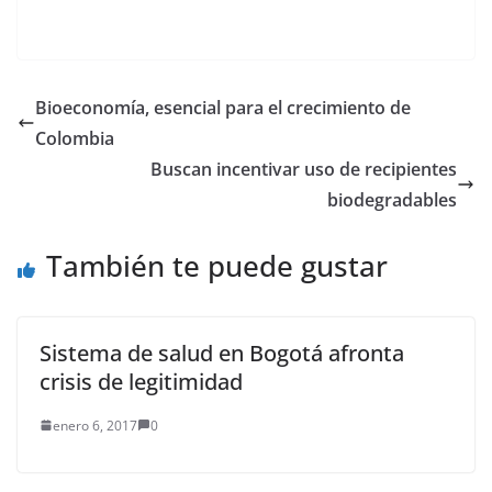
ciudad después de un
evento sísmico. En la
primera versión del
sistema el tiempo de
proceso era más lento
Bioeconomía, esencial para el crecimiento de
(cerca de un minuto) y
Colombia
funcionaba con un
solo…
Buscan incentivar uso de recipientes
biodegradables
También te puede gustar
Sistema de salud en Bogotá afronta
crisis de legitimidad
enero 6, 2017
0