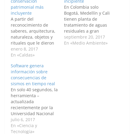
conservación
incipiente
patrimonial más
En Colombia solo
incluyente
Bogotá, Medellín y Cali
A partir del
tienen planta de
reconocimiento de
tratamiento de aguas
saberes, arquitectura,
residuales a gran
naturaleza, objetos y
escala, pero no cubren
septiembre 20, 2017
rituales que le dieron
todo lo que se requiere
En «Medio Ambiente»
vida a las propuestas
enero 8, 2017
y por ende no abarcan
colectivas que
En «Caldas»
el perímetro total de
comenzaron a
las ciudades. El
Software genera
desarrollarse este año,
profesor Freddy
información sobre
la Universidad
Leonardo Franco
consecuencias de
Nacional de Colombia
Idárraga, director del
sismos en tiempo real
(U.N.) apuesta por
Instituto de Estudios
En solo 40 segundos, la
preservar el
Ambientales, indicó
herramienta –
patrimonio material e
que…
actualizada
inmaterial de la
recientemente por la
“Ciudad luz de Caldas”.
Universidad Nacional
MANIZALES, — Agencia
de Colombia (U.N.)
julio 6, 2017
de Noticias…
Sede Manizales–
En «Ciencia y
evalúa el estado de la
Tecnología»