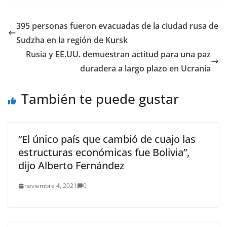
Carranza Jiménez
/Anadolu La
Jurisdicción Especial
395 personas fueron evacuadas de la ciudad rusa de
para la Paz (JEP) de
Sudzha en la región de Kursk
Colombia imputó este
jueves a otros 15
Rusia y EE.UU. demuestran actitud para una paz
miembros del Ejército
duradera a largo plazo en Ucrania
colombiano por…
También te puede gustar
“El único país que cambió de cuajo las
estructuras económicas fue Bolivia”,
dijo Alberto Fernández
noviembre 4, 2021
0