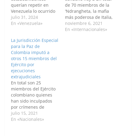
querían repetir en
de 70 miembros de la
Venezuela lo ocurrido
'Ndrangheta, la mafia
en Haití, donde la
julio 31, 2024
más poderosa de Italia,
mayor parte de la
En «Venezuela»
con penas de diez
noviembre 6, 2021
capital y otros distritos
meses a 20 años en el
En «Internacionales»
están controlados por
mayor juicio contra
La Jurisdicción Especial
grupos criminales,
este tipo de
para la Paz de
afirmó el presidente
organización criminal
Colombia imputó a
del país sudamericano,
desde finales de los
otros 15 miembros del
Nicolás Maduro. "Mire
años 1980 y a solo dos
Ejército por
lo que han hecho
años de…
ejecuciones
[E.UU.]con Haití, ellos
extrajudiciales
pretendían reeditar
En total son 25
en…
miembros del Ejército
colombiano quienes
han sido inculpados
por crímenes de
guerra y de lesa
julio 15, 2021
humanidad por los
En «Nacionales»
denominados ‘falsos
positivos’. Por: Diego