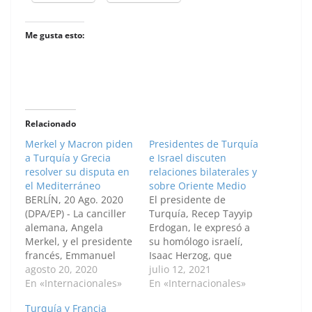
Me gusta esto:
Relacionado
Merkel y Macron piden
Presidentes de Turquía
a Turquía y Grecia
e Israel discuten
resolver su disputa en
relaciones bilaterales y
el Mediterráneo
sobre Oriente Medio
BERLÍN, 20 Ago. 2020
El presidente de
(DPA/EP) - La canciller
Turquía, Recep Tayyip
alemana, Angela
Erdogan, le expresó a
Merkel, y el presidente
su homólogo israelí,
francés, Emmanuel
Isaac Herzog, que
Macron, han pedido
agosto 20, 2020
existe un alto potencial
julio 12, 2021
este jueves a Turquía y
En «Internacionales»
de cooperación entre
En «Internacionales»
Grecia reducir la
los dos países en
Turquía y Francia
tensión y resolver su
varios campos,