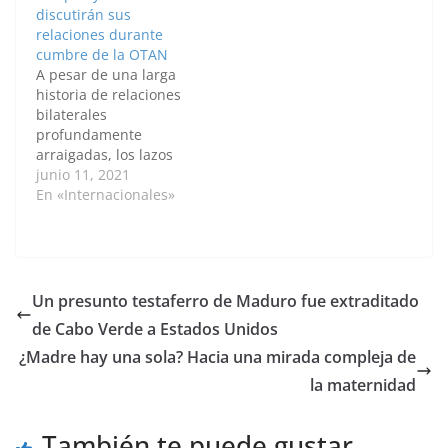
discutirán sus
disputa marítima en el
particularmente en
relaciones durante
Mediterráneo oriental.
energía, turismo y
cumbre de la OTAN
"Necesitamos
tecnología. Por: Faruk
A pesar de una larga
estabilidad ahí y no
Zorlu / Anadolu El
historia de relaciones
tensión", ha
presidente de Turquía,
bilaterales
manifestado Merkel
Recep Tayyip Erdogan,
profundamente
tras reunirse con
habló este lunes…
arraigadas, los lazos
Macron…
turco-franceses se han
junio 11, 2021
tensado en los últimos
En «Internacionales»
años por cuestiones
como el Mediterráneo
Oriental y las políticas
islamófobas de
Francia. Por: Faruk
Un presunto testaferro de Maduro fue extraditado
Zorlu, Beyza Binnur
de Cabo Verde a Estados Unidos
Donmez / Anadolu El
presidente de Turquía,
¿Madre hay una sola? Hacia una mirada compleja de
Recep Tayyip Erdogan,
la maternidad
dijo que…
También te puede gustar