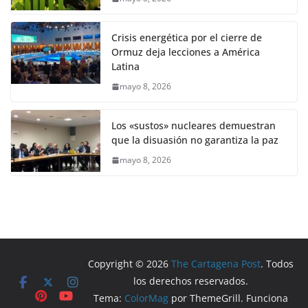
Crisis energética por el cierre de
Ormuz deja lecciones a América
Latina
mayo 8, 2026
Los «sustos» nucleares demuestran
que la disuasión no garantiza la paz
mayo 8, 2026
Copyright © 2026
The Cartagena Post
. Todos
los derechos reservados.
Tema:
ColorMag
por ThemeGrill. Funciona