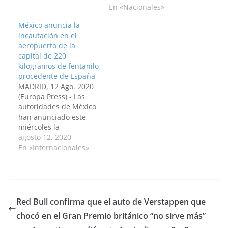
del sector textil-
cautelares de extinción
En «Nacionales»
confección a la
de dominio, en
México anuncia la
ministra de Comercio
colaboración con la
incautación en el
Industria y Turismo,
Dirección de Impuestos
aeropuerto de la
María Lorena
y Aduanas Nacionales
capital de 220
Gutiérrez, en debate
(DIAN) y la Policía Fiscal
kilogramos de fentanilo
de control político
y Aduanera (POLFA) a
procedente de España
sobre la crisis de este
20 inmuebles y 11
MADRID, 12 Ago. 2020
renglón de la economía
establecimientos
(Europa Press) - Las
este…
comerciales ubicados
autoridades de México
en el centro de…
han anunciado este
miércoles la
incautación de 220
agosto 12, 2020
kilogramos de fentanilo
En «Internacionales»
procedente de España
en la aduana del
aeropuerto
internacional de la
capital del país, Ciudad
Red Bull confirma que el auto de Verstappen que
de México. La
chocó en el Gran Premio británico “no sirve más”
Secretaría de Hacienda