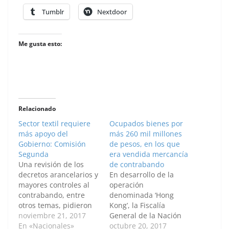
Tumblr
Nextdoor
Me gusta esto:
Relacionado
Sector textil requiere
Ocupados bienes por
más apoyo del
más 260 mil millones
Gobierno: Comisión
de pesos, en los que
Segunda
era vendida mercancía
Una revisión de los
de contrabando
decretos arancelarios y
En desarrollo de la
mayores controles al
operación
contrabando, entre
denominada ‘Hong
otros temas, pidieron
Kong’, la Fiscalía
representantes a la
noviembre 21, 2017
General de la Nación
Cámara y empresarios
En «Nacionales»
aplicó medidas
octubre 20, 2017