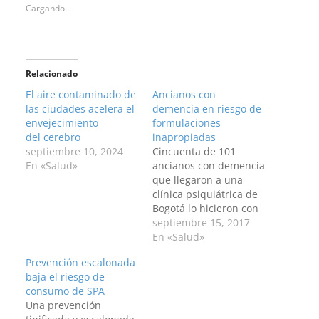
Cargando...
Relacionado
El aire contaminado de
Ancianos con
las ciudades acelera el
demencia en riesgo de
envejecimiento
formulaciones
del cerebro
inapropiadas
septiembre 10, 2024
Cincuenta de 101
En «Salud»
ancianos con demencia
que llegaron a una
clínica psiquiátrica de
Bogotá lo hicieron con
prescripción de
septiembre 15, 2017
medicamentos
En «Salud»
potencialmente
Prevención escalonada
inapropiados (por
baja el riesgo de
formulación o por
consumo de SPA
omisión); durante la
Una prevención
hospitalización, dicha