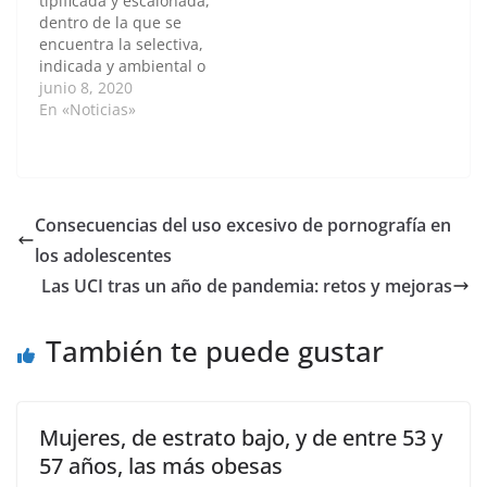
tipificada y escalonada,
situación afectó a 69
dentro de la que se
pacientes. Cincuenta
encuentra la selectiva,
de 101 ancianos con
indicada y ambiental o
demencia que llegaron
comunitaria, ha
junio 8, 2020
a una clínica
demostrado ser más
En «Noticias»
psiquiátrica de
efectiva que la
Bogotá…
convencional ante
situaciones de
consumo de sustancias
psicoactivas (SPA). Así
Consecuencias del uso excesivo de pornografía en
lo revela el doctor
los adolescentes
Miguel Cote Méndez,
especialista en
Las UCI tras un año de pandemia: retos y mejoras
Psiquiatría, docente
titular del
También te puede gustar
Departamento de…
Mujeres, de estrato bajo, y de entre 53 y
57 años, las más obesas