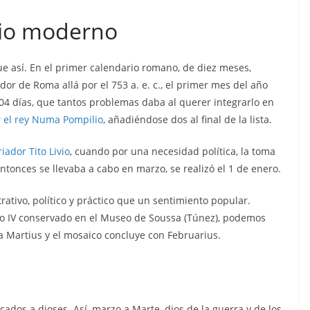
rio moderno
e así. En el primer calendario romano, de diez meses,
dor de Roma allá por el 753 a. e. c., el primer mes del año
4 días, que tantos problemas daba al querer integrarlo en
r
el rey Numa Pompilio
, añadiéndose dos al final de la lista.
riador Tito Livio
, cuando por una necesidad política, la toma
tonces se llevaba a cabo en marzo, se realizó el 1 de enero.
ativo, político y práctico que un sentimiento popular.
glo IV conservado en el Museo de Soussa (Túnez), podemos
 Martius y el mosaico concluye con Februarius.
dos a dioses. Así, marzo a Marte, dios de la guerra y de los