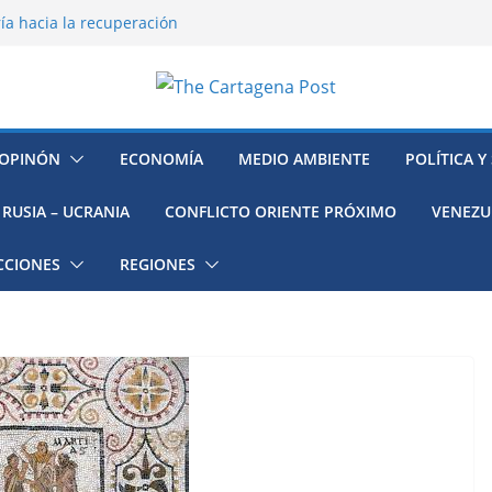
ía hacia la recuperación
o ambiental en México
 la muerte de preso político en
mujeres, niñas y migrantes en
resión y su región finalmente
OPINÓN
ECONOMÍA
MEDIO AMBIENTE
POLÍTICA Y
RUSIA – UCRANIA
CONFLICTO ORIENTE PRÓXIMO
VENEZU
CCIONES
REGIONES