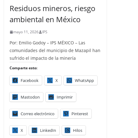
Residuos mineros, riesgo
ambiental en México
mayo 11, 2026
IPS
Por: Emilio Godoy – IPS MÉXICO – Las
comunidades del municipio de Mazapil han
sufrido el impacto de la minería
Comparte esto:
Facebook
X
WhatsApp
Mastodon
Imprimir
Correo electrónico
Pinterest
X
LinkedIn
Hilos