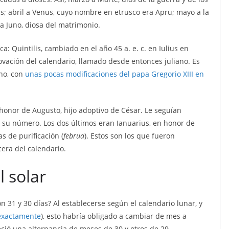
as; abril a Venus, cuyo nombre en etrusco era Apru; mayo a la
a Juno, diosa del matrimonio.
a: Quintilis, cambiado en el año 45 a. e. c. en Iulius en
ovación del calendario, llamado desde entonces juliano. Es
ano, con
unas pocas modificaciones del papa Gregorio XIII en
n honor de Augusto, hijo adoptivo de César. Le seguían
su número. Los dos últimos eran Ianuarius, en honor de
s de purificación (
februa
). Estos son los que fueron
era del calendario.
l solar
n 31 y 30 días? Al establecerse según el calendario lunar, y
 exactamente
), esto habría obligado a cambiar de mes a
eció una alternancia de meses de 30 y otros de 29,