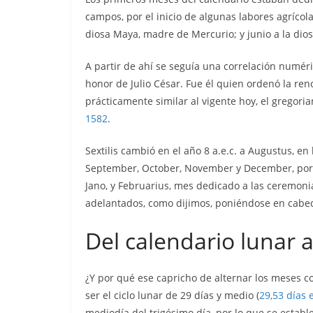
campos, por el inicio de algunas labores agrícol
diosa Maya, madre de Mercurio; y junio a la dios
A partir de ahí se seguía una correlación numéric
honor de Julio César. Fue él quien ordenó la ren
prácticamente similar al vigente hoy, el gregori
1582
.
Sextilis cambió en el año 8 a.e.c. a Augustus, e
September, October, November y December, por 
Jano, y Februarius, mes dedicado a las ceremonia
adelantados, como dijimos, poniéndose en cabec
Del calendario lunar a
¿Y por qué ese capricho de alternar los meses co
ser el ciclo lunar de 29 días y medio (
29,53 días
mediodía del trigésimo día, por lo que se establ