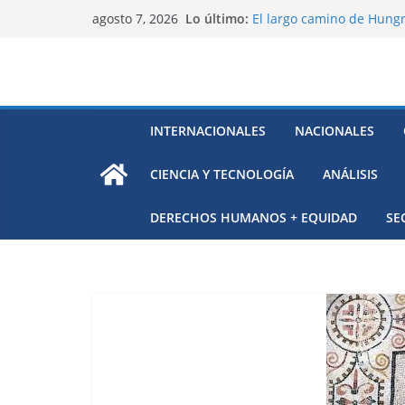
Saltar
Lo último:
El largo camino de Hungr
agosto 7, 2026
al
Residuos mineros, riesg
Alarma a expertos de ONU
contenido
Venezuela
Extensa desaparición de 
México
El océano Pacífico bajo p
INTERNACIONALES
NACIONALES
respaldada con pruebas
CIENCIA Y TECNOLOGÍA
ANÁLISIS
DERECHOS HUMANOS + EQUIDAD
SE