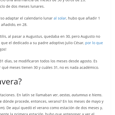
clo de dos meses lunares.
iso adaptar el calendario lunar
al solar
, hubo que añadir 1
 añadido, en 28.
tilis, al pasar a Augustus, quedaba en 30, pero Augusto no
que el dedicado a su padre adoptivo Julio César,
por lo que
gos!
1 días, se modificaron todos los meses desde agosto. Es
er qué meses tienen 30 y cuáles 31, no es nada académico.
avera?
taciones. En latín se llamaban
ver
,
aestas
,
autumnus
e
hiems
.
¿De dónde procede, entonces, verano? En los meses de mayo y
um
). De aquí quedó el verano como estación de dos meses y,
mente la primera estación, hubo que anteponer a ver el