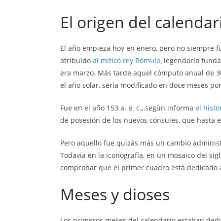
El origen del calenda
El año empieza hoy en enero, pero no siempre fu
atribuido
al mítico rey Rómulo
, legendario funda
era marzo. Más tarde aquel cómputo anual de 30
el año solar, sería modificado en doce meses po
Fue en el año 153 a. e. c., según informa
el histo
de posesión de los nuevos cónsules, que hasta en
Pero aquello fue quizás más un cambio administr
Todavía en la iconografía, en un mosaico del si
comprobar que el primer cuadro está dedicado a
Meses y dioses
Los primeros meses del calendario estaban dedica