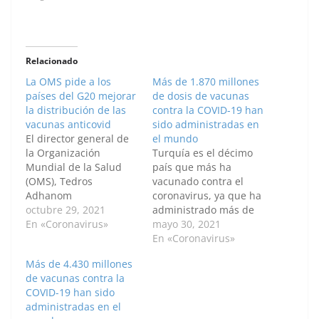
Relacionado
La OMS pide a los
Más de 1.870 millones
países del G20 mejorar
de dosis de vacunas
la distribución de las
contra la COVID-19 han
vacunas anticovid
sido administradas en
El director general de
el mundo
la Organización
Turquía es el décimo
Mundial de la Salud
país que más ha
(OMS), Tedros
vacunado contra el
Adhanom
coronavirus, ya que ha
Ghebreyesus, instó hoy
octubre 29, 2021
administrado más de
en Roma a los líderes
En «Coronavirus»
28,81 millones de dosis
mayo 30, 2021
del G20 a poner fin a la
hasta la fecha. Por:
En «Coronavirus»
desigualdad en el
Nuri Aydın / Anadolu
Más de 4.430 millones
reparto de vacunas
Hasta el momento se
de vacunas contra la
contra la Covid-19 para
han administrado más
COVID-19 han sido
poder lograr el objetivo
de 1.870 millones de
administradas en el
de inmunizar al 40%
vacunas contra el