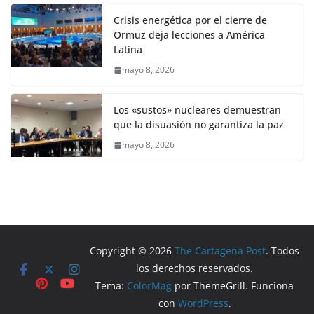
Crisis energética por el cierre de
Ormuz deja lecciones a América
Latina
mayo 8, 2026
Los «sustos» nucleares demuestran
que la disuasión no garantiza la paz
mayo 8, 2026
Copyright © 2026
The Cartagena Post
. Todos
los derechos reservados.
Tema:
ColorMag
por ThemeGrill. Funciona
con
WordPress
.