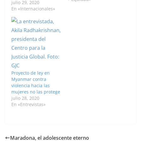
México aumentaron
julio 29, 2020
45,8% en el primer
En «Internacionales»
semestre de 2020,
marcado por la
pandemia del nuevo
coronavirus, informó
este martes el
gobierno. Según la
secretaría de
Gobernación, los
operadores de la línea
911 recibieron 131.224
Proyecto de ley en
llamadas entre enero
Myanmar contra
y…
violencia hacia las
mujeres no las protege
julio 28, 2020
En «Entrevistas»
Maradona, el adolescente eterno