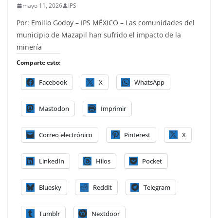
mayo 11, 2026
IPS
Por: Emilio Godoy – IPS MÉXICO – Las comunidades del
municipio de Mazapil han sufrido el impacto de la
minería
Comparte esto:
Facebook
X
WhatsApp
Mastodon
Imprimir
Correo electrónico
Pinterest
X
LinkedIn
Hilos
Pocket
Bluesky
Reddit
Telegram
Tumblr
Nextdoor