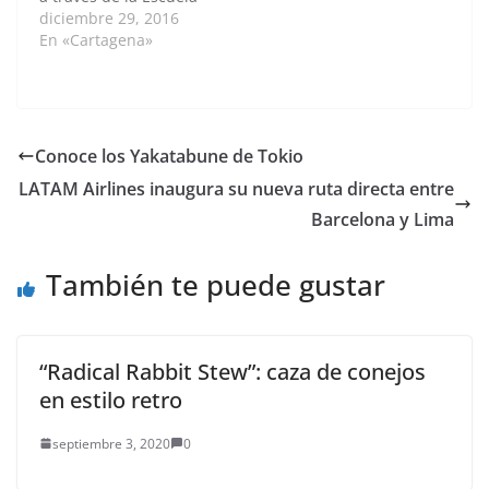
Taller Cartagena de
diciembre 29, 2016
Indias y el Instituto de
En «Cartagena»
Patrimonio y Cultura
de Cartagena (IPCC)
invita a la población
cartagenera y turistas
a disfrutar de la
Conoce los Yakatabune de Tokio
agenda cultural para
LATAM Airlines inaugura su nueva ruta directa entre
reactivar el parque…
Barcelona y Lima
También te puede gustar
“Radical Rabbit Stew”: caza de conejos
en estilo retro
septiembre 3, 2020
0