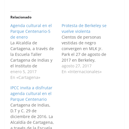
Relacionado
Agenda cultural en el
Protesta de Berkeley se
Parque Centenario-5
vuelve violenta
de enero
Cientos de personas
La Alcaldía de
vestidas de negro
Cartagena, a través de
convergen en MLK Jr.
la Escuela Taller
Park el 27 de agosto de
Cartagena de Indias y
2017 en Berkeley,
el Instituto de
California. El parque se
agosto 27, 2017
Patrimonio y Cultura
enero 5, 2017
convirtió en un centro
En «Internacionales»
de Cartagena (IPCC) te
En «Cartagena»
de protesta de
invitan este jueves 5 de
izquierda cuando
IPCC invita a disfrutar
enero de 2017, a que
centenares de
agenda cultural en el
asistas al Parque
personas se opusieron
Parque Centenario
Centenario y puedas
al presidente Trump y
Cartagena de Indias,
disfrutar de: Títeres de
cientos más de
D.T y C. 29 de
la Fundación Cultural
derecha con antifaz
diciembre de 2016. La
Arco Iris Teatro y…
llegaron al parque…
Alcaldía de Cartagena,
a través de la Escuela