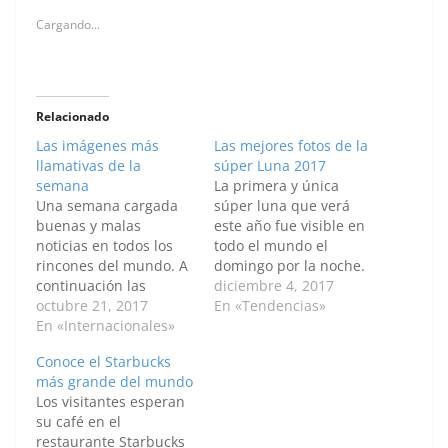
Cargando...
Relacionado
Las imágenes más
Las mejores fotos de la
llamativas de la
súper Luna 2017
semana
La primera y única
Una semana cargada
súper luna que verá
buenas y malas
este año fue visible en
noticias en todos los
todo el mundo el
rincones del mundo. A
domingo por la noche.
continuación las
En este folleto
diciembre 4, 2017
mejores imágenes de
octubre 21, 2017
proporcionado por la
En «Tendencias»
la semana de los
En «Internacionales»
NASA, un avión que
principales
despega del
Conoce el Starbucks
acontecimientos
Aeropuerto Nacional
más grande del mundo
alrededor del mundo.
Ronald Reagan se ve
Los visitantes esperan
Los bomberos trabajan
pasar frente a la luna a
su café en el
en un incendio en el
medida que se eleva
restaurante Starbucks
hotel Kandawgyi Palace
el…