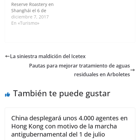
Reserve Roastery en
en Yangon. Una
Shanghái el 6 de
persona murió en el
diciembre de 2017.
diciembre 7, 2017
incendio antes del
Starbucks abrió su
En «Turismo»
amanecer…
cafetería más grande
del mundo en
Shanghái el 6 de
diciembre mientras el
gigante de las bebidas
La siniestra maldición del Icetex
con sede en EE. UU.
Pautas para mejorar tratamiento de aguas
Apuesta grandemente
por la floreciente
residuales en Arboletes
cultura…
También te puede gustar
China desplegará unos 4.000 agentes en
Hong Kong con motivo de la marcha
antigubernamental del 1 de julio