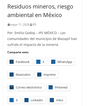
Residuos mineros, riesgo
ambiental en México
mayo 11, 2026
IPS
Por: Emilio Godoy – IPS MÉXICO – Las
comunidades del municipio de Mazapil han
sufrido el impacto de la minería
Comparte esto:
Facebook
X
WhatsApp
Mastodon
Imprimir
Correo electrónico
Pinterest
X
LinkedIn
Hilos