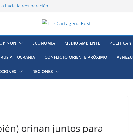
ía hacia la recuperación
o ambiental en México
 la muerte de preso político en
mujeres, niñas y migrantes en
resión y su región finalmente
OPINÓN
ECONOMÍA
MEDIO AMBIENTE
POLÍTICA Y
RUSIA – UCRANIA
CONFLICTO ORIENTE PRÓXIMO
VENEZU
CCIONES
REGIONES
ién) orinan juntos para