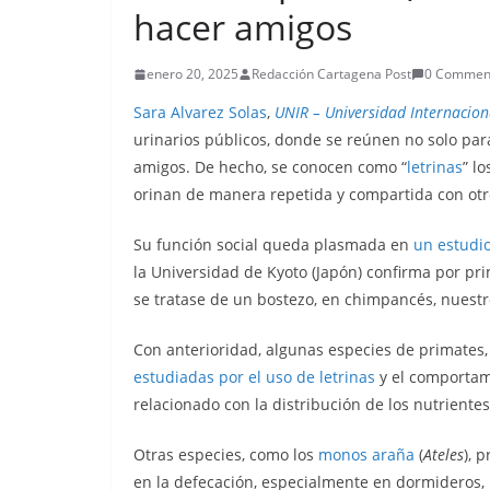
hacer amigos
enero 20, 2025
Redacción Cartagena Post
0 Commen
Sara Alvarez Solas
,
UNIR – Universidad Internacion
urinarios públicos, donde se reúnen no solo pa
amigos. De hecho, se conocen como “
letrinas
” l
orinan de manera repetida y compartida con otr
Su función social queda plasmada en
un estudi
la Universidad de Kyoto (Japón) confirma por pr
se tratase de un bostezo, en chimpancés, nuest
Con anterioridad, algunas especies de primates
estudiadas por el uso de letrinas
y el comportami
relacionado con la distribución de los nutriente
Otras especies, como los
monos araña
(
Ateles
), 
en la defecación, especialmente en dormideros, 