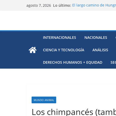
Saltar
Lo último:
El largo camino de Hungr
agosto 7, 2026
al
Residuos mineros, riesg
Alarma a expertos de ONU
contenido
Venezuela
Extensa desaparición de 
México
El océano Pacífico bajo p
INTERNACIONALES
NACIONALES
respaldada con pruebas
CIENCIA Y TECNOLOGÍA
ANÁLISIS
DERECHOS HUMANOS + EQUIDAD
SE
MUNDO ANIMAL
Los chimpancés (tamb