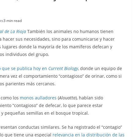
ts
3 min read
al de La Rioja
También los animales no humanos tienen
ra hacer sus necesidades, sino para comunicarse y hacer
os lugares donde la mayoría de los mamíferos defecan y
os individuos del grupo.
o que se publica hoy en
Current Biology
, donde un equipo de
imera vez el comportamiento “contagioso” de orinar, como si
ros parientes más cercanos.
, como los
monos aulladores
(
Alouatta
), habían sido
ento “contagioso” de defecar, lo que parece estar
s y pequeñas semillas en el bosque tropical.
presentan conductas similares. Se ha registrado el “contagio”
lo que tiene una especial
relevancia en la distribución de las