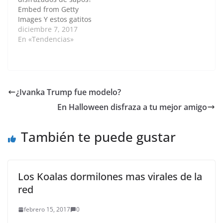
Images para KXXK)…
tendencia de colores ni
Embed from Getty
de estilos. La número
Images Y estos gatitos
uno de la…
tienen todo el espíritu
diciembre 7, 2017
navideño. Embed from
En «Tendencias»
Getty Images A este
hermoso gato la
navidad le da sueño.
Embed from Getty
Images Este gatito se
¿Ivanka Trump fue modelo?
asoma juguetón por el
En Halloween disfraza a tu mejor amigo
hueco de una caja.
Embed…
También te puede gustar
Los Koalas dormilones mas virales de la
red
febrero 15, 2017
0