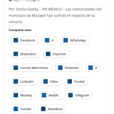
mayo 11, 2026
IPS
Por: Emilio Godoy – IPS MÉXICO – Las comunidades del
municipio de Mazapil han sufrido el impacto de la
minería
Comparte esto:
Facebook
X
WhatsApp
Mastodon
Imprimir
Correo electrónico
Pinterest
X
LinkedIn
Hilos
Pocket
Bluesky
Reddit
Telegram
Tumblr
Nextdoor