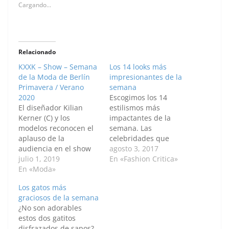
Cargando...
Relacionado
KXXK – Show – Semana
Los 14 looks más
de la Moda de Berlín
impresionantes de la
Primavera / Verano
semana
2020
Escogimos los 14
El diseñador Kilian
estilismos más
Kerner (C) y los
impactantes de la
modelos reconocen el
semana. Las
aplauso de la
celebridades que
audiencia en el show
debido a su buen
agosto 3, 2017
KXXK durante la
julio 1, 2019
gusto y estilo único
En «Fashion Critica»
Semana de la Moda de
En «Moda»
fueron las mejores
Berlín Primavera /
vestidas de la semana.
Los gatos más
Verano 2020 en Ewerk
Hubo de todo, estilos
graciosos de la semana
el 1 de julio de 2019 en
clásicos, vanguardistas
¿No son adorables
Berlín, Alemania. (Foto
y románticos. Esta
estos dos gatitos
por John Phillips / Getty
semana no hubo
disfrazados de sapos?