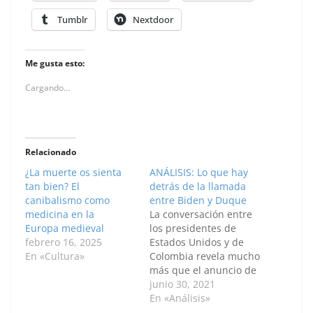
Tumblr
Nextdoor
Me gusta esto:
Cargando...
Relacionado
¿La muerte os sienta
ANÁLISIS: Lo que hay
tan bien? El
detrás de la llamada
canibalismo como
entre Biden y Duque
medicina en la
La conversación entre
Europa medieval
los presidentes de
febrero 16, 2025
Estados Unidos y de
En «Cultura»
Colombia revela mucho
más que el anuncio de
las 2,5 millones de
junio 30, 2021
dosis donadas por
En «Análisis»
Washington. Por: