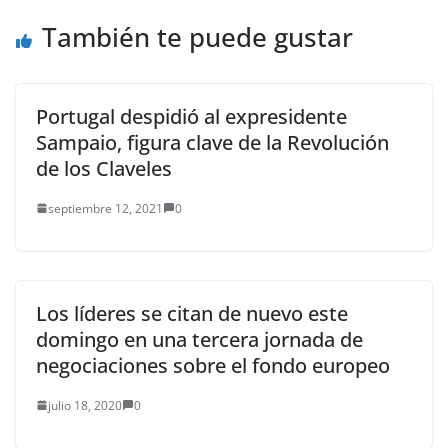
a la institución
financiera,…
También te puede gustar
Portugal despidió al expresidente
Sampaio, figura clave de la Revolución
de los Claveles
septiembre 12, 2021
0
Los líderes se citan de nuevo este
domingo en una tercera jornada de
negociaciones sobre el fondo europeo
julio 18, 2020
0