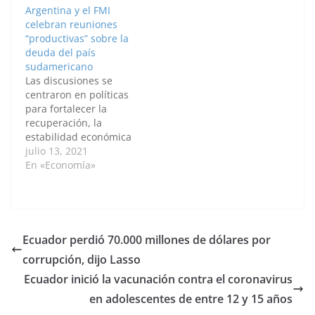
Argentina y el FMI
Daniela Mendoza /
celebran reuniones
Anadolu Este lunes el
“productivas” sobre la
presidente de Estados
deuda del país
Unidos, Joe Biden,
sudamericano
sostuvo una llamada
Las discusiones se
telefónica con su
centraron en políticas
homólogo colombiano,
para fortalecer la
Iván Duque,…
recuperación, la
estabilidad económica
y la creación de
julio 13, 2021
empleo en Argentina.
En «Economía»
Por: Bala Chambers /
Anadolu El Fondo
Monetario
Internacional (FMI) y
Argentina sostuvieron
Ecuador perdió 70.000 millones de dólares por
"reuniones
corrupción, dijo Lasso
productivas" sobre los
USD 45.000 millones
Ecuador inició la vacunación contra el coronavirus
que el país
en adolescentes de entre 12 y 15 años
sudamericano le debe