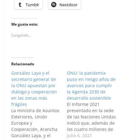
Tumblr
Nextdoor
Me gusta esto:
Cargando...
Relacionado
González Laya y el
ONU: la pandemia
secretario general de
puso en riesgo años de
la ONU apuestan por
avances para cumplir
diálogo y cooperación
la Agenda 2030 de
en las zonas más
desarrollo sostenible
frágiles
El Informe 2021
La ministra de Asuntos
presentado en la sede
Exteriores, Unión
de las Naciones Unidas
Europea y
indicó que, además de
Cooperación, Arancha
los cuatro millones de
González Laya, y el
fallecidos por la
julio 6, 2021