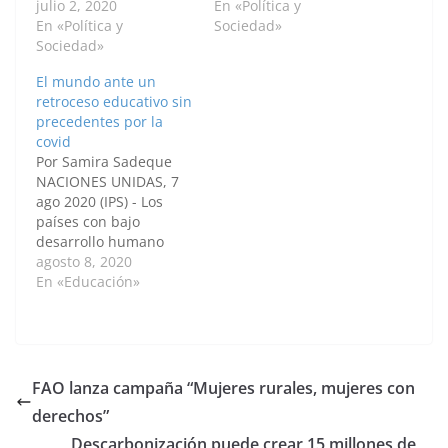
secretario general de
julio 2, 2020
enfermedad, entre 119
En «Política y
Naciones Unidas,
En «Política y
y 124 millones de
Sociedad»
Antonio Guterres, han
Sociedad»
personas regresaron a
coincidido este jueves
la pobreza y el hambre
El mundo ante un
en la necesidad de
crónica. Por: Daniela
retroceso educativo sin
recurrir al diálogo y a
Mendoza Valero /
precedentes por la
la cooperación para
Anadolu El Informe de
covid
abordar las crisis en
los Objetivos de…
Por Samira Sadeque
África, América Latina y
NACIONES UNIDAS, 7
Oriente Próximo, que
ago 2020 (IPS) - Los
se han…
países con bajo
desarrollo humano
enfrentan la peor parte
agosto 8, 2020
de los cierres de las
En «Educación»
escuelas en buena
parte del mundo, con
más de 85 por ciento
de sus estudiantes
fuera de las aulas
FAO lanza campaña “Mujeres rurales, mujeres con
durante el segundo
derechos”
trimestre de 2020,
según un…
Descarbonización puede crear 15 millones de