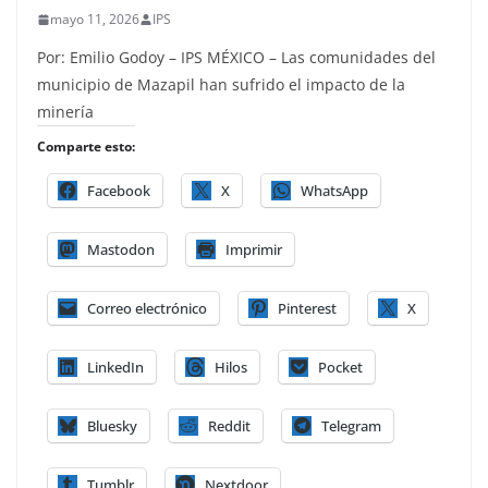
mayo 11, 2026
IPS
Por: Emilio Godoy – IPS MÉXICO – Las comunidades del
municipio de Mazapil han sufrido el impacto de la
minería
Comparte esto:
Facebook
X
WhatsApp
Mastodon
Imprimir
Correo electrónico
Pinterest
X
LinkedIn
Hilos
Pocket
Bluesky
Reddit
Telegram
Tumblr
Nextdoor