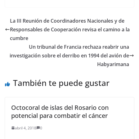
capacidad del sector
para apoyar a las
empresas rurales,
crear empleo y
La III Reunión de Coordinadores Nacionales y de
proteger y promover la
Responsables de Cooperación revisa el camino a la
cultura y el patrimonio,
informó esa oficina de
cumbre
Naciones…
Un tribunal de Francia rechaza reabrir una
investigación sobre el derribo en 1994 del avión de
Habyarimana
También te puede gustar
Octocoral de islas del Rosario con
potencial para combatir el cáncer
abril 4, 2018
0