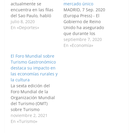
actualmente se
mercado único
encuentra en las filas
MADRID, 7 Sep. 2020
del Sao Paulo, habló
(Europa Press) - El
acerca de la
julio 8, 2020
Gobierno de Reino
importancia de que la
En «Deportes»
Unido ha asegurado
sociedad se posicione
que durante los
en contra del racismo
próximos meses llevará
septiembre 7, 2020
durante un coloquio en
a cabo una "intensa"
En «Economía»
el foro virtual 'WFS
campaña de
El Foro Mundial sobre
Live'. "Creo que las
información con las
Turismo Gastronómico
personas están
empresas de los
destaca su impacto en
olvidando que antes de
sectores "más
las economías rurales y
ser jugador de…
relevantes" de España
la cultura
para ayudarlas a
La sexta edición del
prepararse para el
Foro Mundial de la
nuevo entorno
Organización Mundial
comercial de 2021, ya
del Turismo (OMT)
que…
sobre Turismo
Gastronómico, que
noviembre 2, 2021
culminó hoy en
En «Turismo»
Bélgica, se centró en la