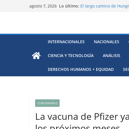
Saltar
Lo último:
El largo camino de Hungr
agosto 7, 2026
al
Residuos mineros, riesg
Alarma a expertos de ONU
contenido
Venezuela
Extensa desaparición de 
México
El océano Pacífico bajo p
INTERNACIONALES
NACIONALES
respaldada con pruebas
CIENCIA Y TECNOLOGÍA
ANÁLISIS
DERECHOS HUMANOS + EQUIDAD
SE
CORONAVIRUS
La vacuna de Pfizer y
los próximos meses