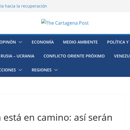
ía hacia la recuperación
o ambiental en México
 la muerte de preso político en
mujeres, niñas y migrantes en
resión y su región finalmente
OPINÓN
ECONOMÍA
MEDIO AMBIENTE
POLÍTICA Y
RUSIA – UCRANIA
CONFLICTO ORIENTE PRÓXIMO
VENEZU
CCIONES
REGIONES
a está en camino: así serán