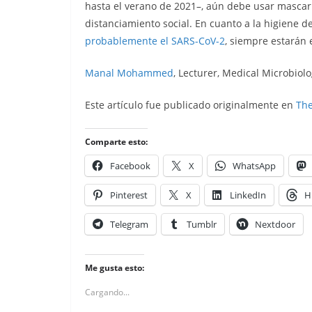
hasta el verano de 2021–, aún debe usar mascaril
distanciamiento social. En cuanto a la higiene d
probablemente el SARS-CoV-2
, siempre estarán 
Manal Mohammed
, Lecturer, Medical Microbiol
Este artículo fue publicado originalmente en
The
Comparte esto:
Facebook
X
WhatsApp
Pinterest
X
LinkedIn
H
Telegram
Tumblr
Nextdoor
Me gusta esto:
Cargando...