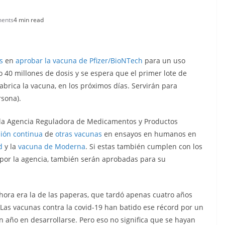
ents
4 min read
s
en
aprobar la vacuna de Pfizer/BioNTech
para un uso
 40 millones de dosis y se espera que el primer lote de
abrica la vacuna, en los próximos días. Servirán para
rsona).
 la Agencia Reguladora de Medicamentos y Productos
sión continua
de
otras vacunas
en ensayos en humanos en
rd
y la
vacuna de Moderna
. Si estas también cumplen con los
 por la agencia, también serán aprobadas para su
hora era la de las paperas, que tardó apenas cuatro años
Las vacunas contra la covid-19 han batido ese récord por un
año en desarrollarse. Pero eso no significa que se hayan