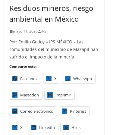
Residuos mineros, riesgo
ambiental en México
mayo 11, 2026
IPS
Por: Emilio Godoy – IPS MÉXICO – Las
comunidades del municipio de Mazapil han
sufrido el impacto de la minería
Comparte esto:
Facebook
X
WhatsApp
Mastodon
Imprimir
Correo electrónico
Pinterest
X
LinkedIn
Hilos