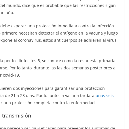
el mundo, dice que es probable que las restricciones sigan
 un año.
 debe esperar una protección inmediata contra la infección.
B primero necesitan detectar el antígeno en la vacuna y luego
expone al coronavirus, estos anticuerpos se adhieren al virus
a por los linfocitos B, se conoce como la respuesta primaria
e. Por lo tanto, durante las las dos semanas posteriores al
r covid-19.
ieren dos inyecciones para garantizar una protección
ía de 21 a 28 días. Por lo tanto, la vacuna tardará
unas seis
ar una protección completa contra la enfermedad.
a transmisión
apa parecen ser muy eficaces para prevenir los síntomas de