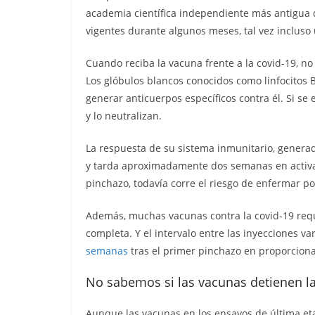
academia científica independiente más antigua d
vigentes durante algunos meses, tal vez incluso
Cuando reciba la vacuna frente a la covid-19, no
Los glóbulos blancos conocidos como linfocitos 
generar anticuerpos específicos contra él. Si se 
y lo neutralizan.
La respuesta de su sistema inmunitario, generad
y tarda aproximadamente dos semanas en activars
pinchazo, todavía corre el riesgo de enfermar po
Además, muchas vacunas contra la covid-19 requ
completa. Y el intervalo entre las inyecciones var
semanas
tras el primer pinchazo en proporcion
No sabemos si las vacunas detienen l
Aunque las vacunas en los ensayos de última et