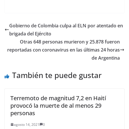
seis muertos, la
presión internacional
para alcanzar una
tregua entre Israel y el
movimiento palestino
Gobierno de Colombia culpa al ELN por atentado en
Hamas se multiplicó
brigada del Ejército
hoy y se sumó un
llamado
Otras 648 personas murieron y 25.878 fueron
estadounidense un
reportadas con coronavirus en las últimas 24 horas
poco más…
de Argentina
También te puede gustar
Terremoto de magnitud 7,2 en Haití
provocó la muerte de al menos 29
personas
agosto 14, 2021
0