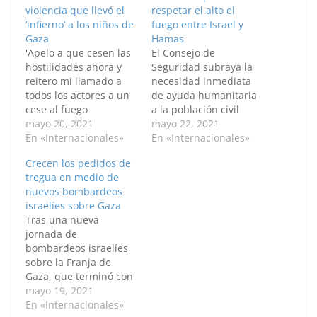
violencia que llevó el
respetar el alto el
‘infierno’ a los niños de
fuego entre Israel y
Gaza
Hamas
'Apelo a que cesen las
El Consejo de
hostilidades ahora y
Seguridad subraya la
reitero mi llamado a
necesidad inmediata
todos los actores a un
de ayuda humanitaria
cese al fuego
a la población civil
inmediato', declaró
mayo 20, 2021
palestina. Por: Dilara
mayo 22, 2021
Antonio Guterres
En «Internacionales»
Hamit / Anadolu El
En «Internacionales»
durante la Asamblea
Consejo de Seguridad
Crecen los pedidos de
General de Naciones
de la ONU celebró el
tregua en medio de
Unidas. Por: Beyza
sábado el anuncio de
nuevos bombardeos
Binnur Dönmez /
un alto el fuego entre
israelíes sobre Gaza
Anadolu El secretario
Israel y Hamas e instó
Tras una nueva
general de la ONU,
a la plena adhesión a
jornada de
Antonio Guterres, pidió
la…
bombardeos israelíes
el jueves 20 de…
sobre la Franja de
Gaza, que terminó con
al menos una casa
mayo 19, 2021
familiar destruida y
En «Internacionales»