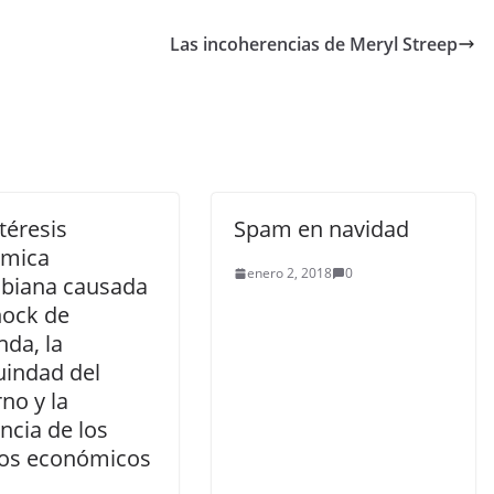
Las incoherencias de Meryl Streep
téresis
Spam en navidad
mica
enero 2, 2018
0
biana causada
hock de
da, la
indad del
no y la
ncia de los
os económicos