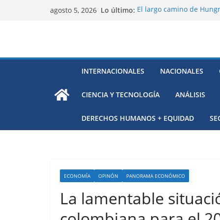
Saltar
Lo último:
El largo camino de Hungr
agosto 5, 2026
al
Residuos mineros, riesg
Alarma a expertos de ONU
contenido
Venezuela
Extensa desaparición de 
México
El océano Pacífico bajo p
INTERNACIONALES
NACIONALES
respaldada con pruebas
CIENCIA Y TECNOLOGÍA
ANÁLISIS
DERECHOS HUMANOS + EQUIDAD
SE
ECONOMÍA
OPINÓN
PANORAMA ECONÓMICO
La lamentable situaci
colombiana para el 2