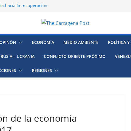
ía hacia la recuperación
o ambiental en México
 la muerte de preso político en
mujeres, niñas y migrantes en
resión y su región finalmente
OPINÓN
ECONOMÍA
MEDIO AMBIENTE
POLÍTICA Y
RUSIA – UCRANIA
CONFLICTO ORIENTE PRÓXIMO
VENEZU
CCIONES
REGIONES
ón de la economía
017