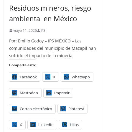
Residuos mineros, riesgo
ambiental en México
mayo 11, 2026
IPS
Por: Emilio Godoy – IPS MÉXICO – Las
comunidades del municipio de Mazapil han
sufrido el impacto de la minería
Comparte esto:
Facebook
X
WhatsApp
Mastodon
Imprimir
Correo electrónico
Pinterest
X
LinkedIn
Hilos