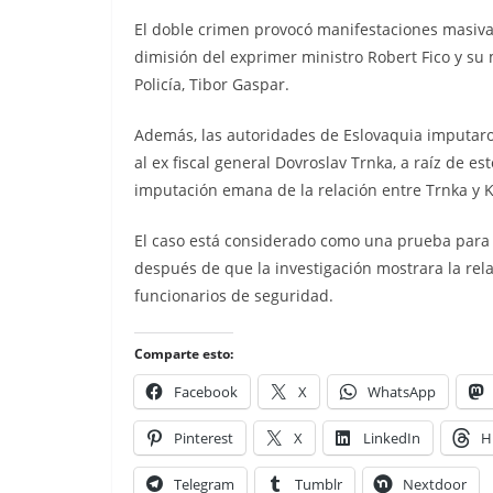
El doble crimen provocó manifestaciones masivas
dimisión del exprimer ministro Robert Fico y su mi
Policía, Tibor Gaspar.
Además, las autoridades de Eslovaquia imputar
al ex fiscal general Dovroslav Trnka, a raíz de es
imputación emana de la relación entre Trnka y 
El caso está considerado como una prueba para l
después de que la investigación mostrara la rel
funcionarios de seguridad.
Comparte esto:
Facebook
X
WhatsApp
Pinterest
X
LinkedIn
H
Telegram
Tumblr
Nextdoor