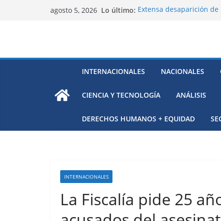
Saltar
Lo último:
Extensa desaparición de 
agosto 5, 2026
al
México
El océano Pacífico bajo p
contenido
respaldada con pruebas
El largo camino de Hungr
Residuos mineros, riesg
Alarma a expertos de ONU
INTERNACIONALES
NACIONALES
Venezuela
CIENCIA Y TECNOLOGÍA
ANÁLISIS
DERECHOS HUMANOS + EQUIDAD
SE
INTERNACIONALES
La Fiscalía pide 25 añ
acusados del asesinat