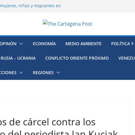
mujeres, niñas y migrantes en
resión y su región finalmente
ía hacia la recuperación
o ambiental en México
 la muerte de preso político en
OPINÓN
ECONOMÍA
MEDIO AMBIENTE
POLÍTICA Y
RUSIA – UCRANIA
CONFLICTO ORIENTE PRÓXIMO
VENEZU
CCIONES
REGIONES
os de cárcel contra los
o del periodista Jan Kuciak