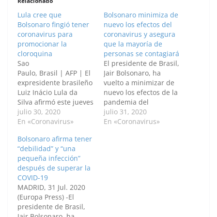
Relacionado
Lula cree que
Bolsonaro minimiza de
Bolsonaro fingió tener
nuevo los efectos del
coronavirus para
coronavirus y asegura
promocionar la
que la mayoría de
cloroquina
personas se contagiará
Sao
El presidente de Brasil,
Paulo, Brasil | AFP | El
Jair Bolsonaro, ha
expresidente brasileño
vuelto a minimizar de
Luiz Inácio Lula da
nuevo los efectos de la
Silva afirmó este jueves
pandemia del
que sospecha que el
julio 30, 2020
coronavirus y ha
julio 31, 2020
presidente Jair
En «Coronavirus»
asegurado que la
En «Coronavirus»
Bolsonaro "inventó"
mayoría de personas
Bolsonaro afirma tener
tener coronavirus para
se contagiará. "Yo
“debilidad” y “una
"hacer propaganda" de
estoy en el grupo de
pequeña infección”
la cloroquina. "Creo
riesgo, ahora bien,
después de superar la
que Bolsonaro inventó
nunca dudé de que
COVID-19
que estaba
algún día me
MADRID, 31 Jul. 2020
contaminado para
contagiaría.
(Europa Press) -El
hacer propaganda del
Desafortunadamente,
presidente de Brasil,
remedio", dijo el
creo que la…
Jair Bolsonaro, ha