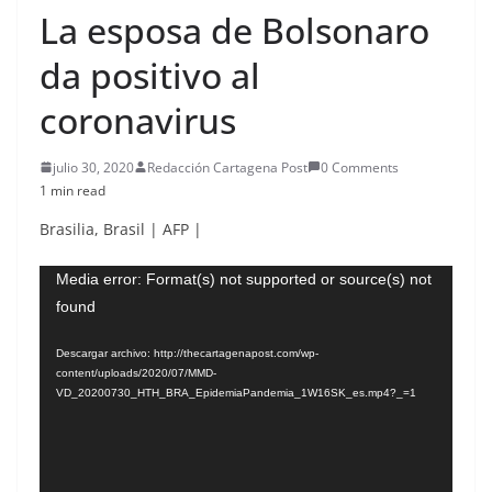
La esposa de Bolsonaro
da positivo al
coronavirus
julio 30, 2020
Redacción Cartagena Post
0 Comments
1 min read
Brasilia
,
Brasil
|
AFP
|
Reproductor
Media error: Format(s) not supported or source(s) not
found
de
vídeo
Descargar archivo: http://thecartagenapost.com/wp-
content/uploads/2020/07/MMD-
VD_20200730_HTH_BRA_EpidemiaPandemia_1W16SK_es.mp4?_=1