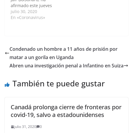
exmandatario de
afirmado este jueves
izquierda (2003-2010)
que sufre "debilidad" y
julio 30, 2020
en una rueda…
"una pequeña
En «Coronavirus»
infección", después de
anunciar hace menos
de una semana que la
última prueba
diagnóstica del
Condenado un hombre a 11 años de prisión por
coronavirus a la que se
matar a un gorila en Uganda
sometió arrojó un
resultado negativo."Me
Abren una investigación penal a Infantino en Suiza
acabo de hacer…
También te puede gustar
Canadá prolonga cierre de fronteras por
covid-19, salvo a estadounidenses
julio 31, 2020
0