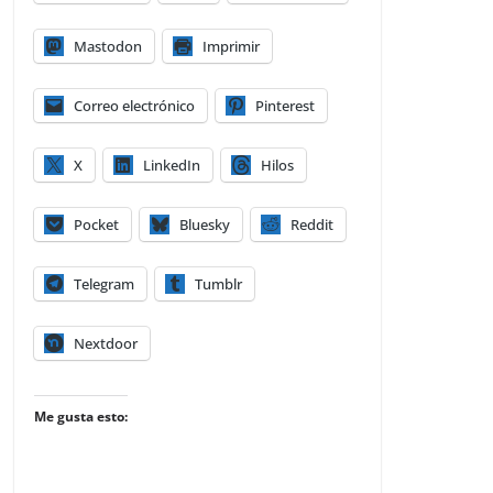
Mastodon
Imprimir
Correo electrónico
Pinterest
X
LinkedIn
Hilos
Pocket
Bluesky
Reddit
Telegram
Tumblr
Nextdoor
Me gusta esto: