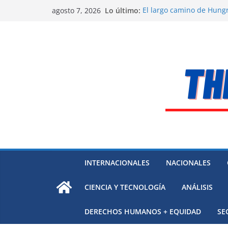
Saltar
Lo último:
El largo camino de Hungr
agosto 7, 2026
al
Residuos mineros, riesg
Alarma a expertos de ONU
contenido
Venezuela
Extensa desaparición de
México
El océano Pacífico bajo p
respaldada con pruebas
INTERNACIONALES
NACIONALES
CIENCIA Y TECNOLOGÍA
ANÁLISIS
DERECHOS HUMANOS + EQUIDAD
SE