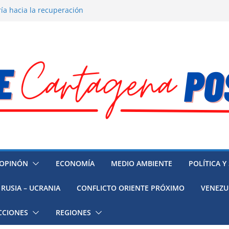
ía hacia la recuperación
o ambiental en México
 la muerte de preso político en
 mujeres, niñas y migrantes en
resión y su región finalmente
OPINÓN
ECONOMÍA
MEDIO AMBIENTE
POLÍTICA Y
RUSIA – UCRANIA
CONFLICTO ORIENTE PRÓXIMO
VENEZU
CCIONES
REGIONES