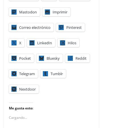
Mastodon
Imprimir
Correo electrónico
Pinterest
X
LinkedIn
Hilos
Pocket
Bluesky
Reddit
Telegram
Tumblr
Nextdoor
Me gusta esto:
Cargando...