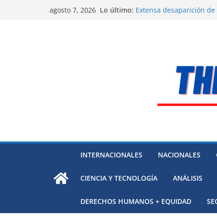
Saltar
Alarma a expertos de ONU
Lo último:
agosto 7, 2026
Venezuela
al
Extensa desaparición de
contenido
México
El océano Pacífico bajo p
respaldada con pruebas
El largo camino de Hungr
Residuos mineros, riesg
INTERNACIONALES
NACIONALES
CIENCIA Y TECNOLOGÍA
ANÁLISIS
DERECHOS HUMANOS + EQUIDAD
SE