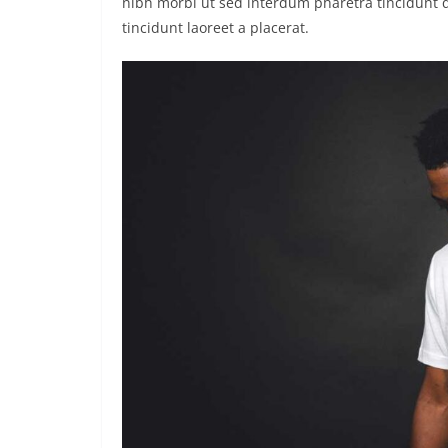
nibh morbi ut sed interdum pharetra tincidunt q
tincidunt laoreet a placerat.