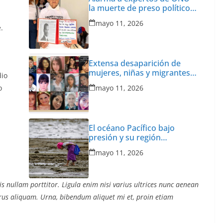
la muerte de preso político
,
en Venezuela
mayo 11, 2026
.
Extensa desaparición de
mujeres, niñas y migrantes
dio
en México
o
mayo 11, 2026
El océano Pacífico bajo
presión y su región
finalmente respaldada con
mayo 11, 2026
pruebas
s nullam porttitor. Ligula enim nisi varius ultrices nunc aenean
purus aliquam. Urna, bibendum aliquet mi et, proin etiam