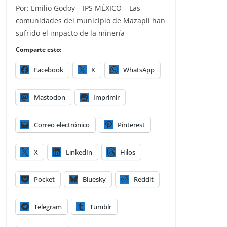
Por: Emilio Godoy – IPS MÉXICO – Las
comunidades del municipio de Mazapil han
sufrido el impacto de la minería
Comparte esto:
Facebook
X
WhatsApp
Mastodon
Imprimir
Correo electrónico
Pinterest
X
LinkedIn
Hilos
Pocket
Bluesky
Reddit
Telegram
Tumblr