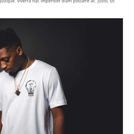
uisque. Viverra hac imperdiet diam posuere ac. Justo, sit