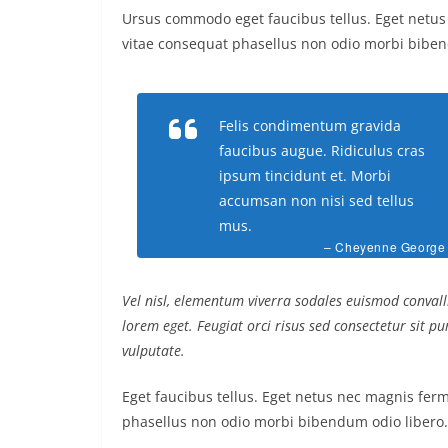
Ursus commodo eget faucibus tellus. Eget net
vitae consequat phasellus non odio morbi biben
Felis condimentum gravida
faucibus augue. Ridiculus cras
ipsum tincidunt et. Morbi
accumsan non nisi sed tellus
mus.
– Cheyenne George
Vel nisl, elementum viverra sodales euismod convalli
lorem eget. Feugiat orci risus sed consectetur sit 
vulputate.
Eget faucibus tellus. Eget netus nec magnis f
phasellus non odio morbi bibendum odio libero.