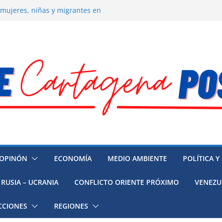
 la muerte de preso político en
 mujeres, niñas y migrantes en
resión y su región finalmente
ía hacia la recuperación
o ambiental en México
OPINÓN
ECONOMÍA
MEDIO AMBIENTE
POLÍTICA Y
RUSIA – UCRANIA
CONFLICTO ORIENTE PRÓXIMO
VENEZU
CCIONES
REGIONES