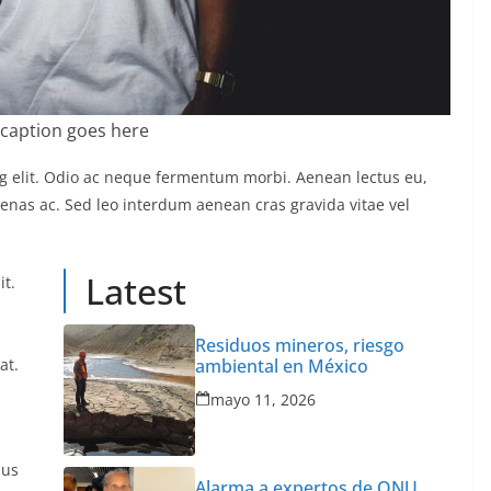
caption goes here
ng elit. Odio ac neque fermentum morbi. Aenean lectus eu,
ecenas ac. Sed leo interdum aenean cras gravida vitae vel
Latest
it.
Residuos mineros, riesgo
at.
ambiental en México
mayo 11, 2026
ius
Alarma a expertos de ONU