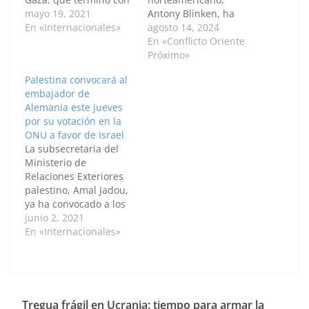
al menos una casa
mayo 19, 2021
Antony Blinken, ha
familiar destruida y
En «Internacionales»
llamado al jefe de
agosto 14, 2024
seis muertos, la
Gobierno de Catar y
En «Conflicto Oriente
presión internacional
ministro de Asuntos
Próximo»
para alcanzar una
Exteriores, el jeque
Palestina convocará al
tregua entre Israel y el
Mohamed bin Abdul
embajador de
movimiento palestino
Rahman Al Thani, para
Alemania este jueves
Hamas se multiplicó
discutir los esfuerzos
por su votación en la
hoy y se sumó un
de mediación entre
ONU a favor de Israel
llamado
Israel y el movimiento
La subsecretaria del
estadounidense un
palestino Hamás para
Ministerio de
poco más…
resolver el conflicto…
Relaciones Exteriores
palestino, Amal Jadou,
ya ha convocado a los
embajadores de Reino
junio 2, 2021
Unido, Austria,
En «Internacionales»
República Checa y
Bulgaria por sus
votaciones en el
Consejo de Derechos
Humanos de la ONU y
Tregua frágil en Ucrania: tiempo para armar la