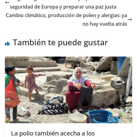
de la OMS. Por: إياد
seguridad de Europa y preparar una paz justa
النابلسي / Anadolu La
subsecretaria del
Cambio climático, producción de polen y alergias: ya
Ministerio de…
no hay vuelta atrás
También te puede gustar
La polio también acecha a los