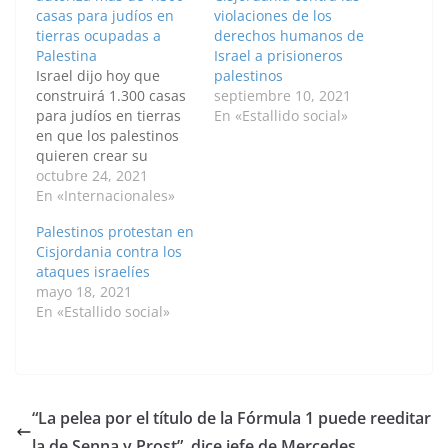
casas para judíos en
violaciones de los
tierras ocupadas a
derechos humanos de
Palestina
Israel a prisioneros
Israel dijo hoy que
palestinos
construirá 1.300 casas
septiembre 10, 2021
para judíos en tierras
En «Estallido social»
en que los palestinos
quieren crear su
Estado, el primer
octubre 24, 2021
anuncio de este tipo
En «Internacionales»
desde la asunción del
Palestinos protestan en
Gobierno de Joe Biden
Cisjordania contra los
en Estados Unidos, que
ataques israelíes
ya se había dicho
mayo 18, 2021
"preocupado" por
En «Estallido social»
estos planes. En un
comunicado, el
Ministerio…
“La pelea por el título de la Fórmula 1 puede reeditar
la de Senna y Prost”, dice jefe de Mercedes