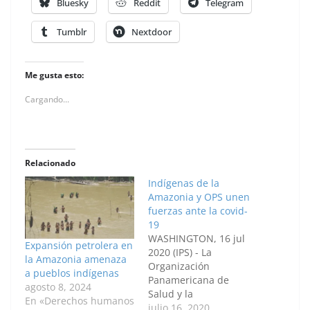
Bluesky
Reddit
Telegram
Tumblr
Nextdoor
Me gusta esto:
Cargando...
Relacionado
Indígenas de la
Amazonia y OPS unen
fuerzas ante la covid-
19
WASHINGTON, 16 jul
Expansión petrolera en
2020 (IPS) - La
la Amazonia amenaza
Organización
a pueblos indígenas
Panamericana de
agosto 8, 2024
Salud y la
En «Derechos humanos
Coordinadora de las
julio 16, 2020