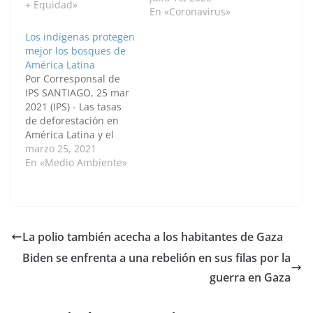
+ Equidad»
Organizaciones
En «Coronavirus»
Indígenas de la Cuenca
Los indígenas protegen
Amazónica (Coica)
mejor los bosques de
acordaron intensificar
América Latina
la lucha contra la
Por Corresponsal de
pandemia covid-19 en
IPS SANTIAGO, 25 mar
las zonas indígenas de
2021 (IPS) - Las tasas
la Amazonia. En un
de deforestación en
comunicado conjunto,
América Latina y el
Coica y la OPS
Caribe son más bajas
marzo 25, 2021
expusieron que “el
en las áreas indígenas
En «Medio Ambiente»
aumento diario…
y tribales donde los
gobiernos han
reconocido
formalmente los
derechos colectivos
La polio también acecha a los habitantes de Gaza
territoriales, de
Biden se enfrenta a una rebelión en sus filas por la
acuerdo con una
revisión de más 300
guerra en Gaza
estudios realizada en
conjunto por…