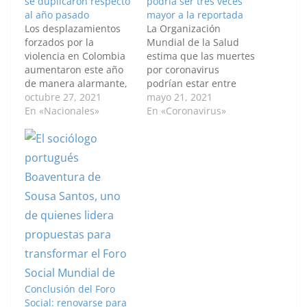
se duplicaron respecto
podría ser tres veces
al año pasado
mayor a la reportada
Los desplazamientos
La Organización
forzados por la
Mundial de la Salud
violencia en Colombia
estima que las muertes
aumentaron este año
por coronavirus
de manera alarmante,
podrían estar entre
cerca de duplicar el
octubre 27, 2021
seis y ocho millones de
mayo 21, 2021
total de 2020 y de
En «Nacionales»
personas. Por: Peter
En «Coronavirus»
triplicar las cifras
Kenny /Anadolu La
anuales registradas en
cifra mundial de
2012. El número de
muertos por COVID-19
afectados en
podría duplicar o
emergencias de
triplicar la cifra
desplazamiento masivo
reportada de 3,4
ya alcanza más de
millones y llegar a 8
57.100 personas, una
millones, dijo este
cifra que duplicó los…
viernes…
Conclusión del Foro
Social: renovarse para