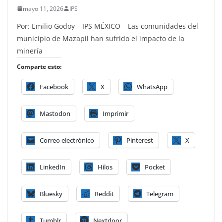
mayo 11, 2026
IPS
Por: Emilio Godoy – IPS MÉXICO – Las comunidades del
municipio de Mazapil han sufrido el impacto de la
minería
Comparte esto:
Facebook
X
WhatsApp
Mastodon
Imprimir
Correo electrónico
Pinterest
X
LinkedIn
Hilos
Pocket
Bluesky
Reddit
Telegram
Tumblr
Nextdoor