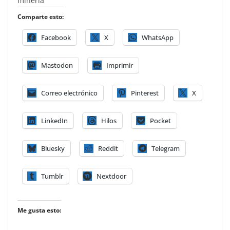
minería
Comparte esto:
Facebook
X
WhatsApp
Mastodon
Imprimir
Correo electrónico
Pinterest
X
LinkedIn
Hilos
Pocket
Bluesky
Reddit
Telegram
Tumblr
Nextdoor
Me gusta esto: