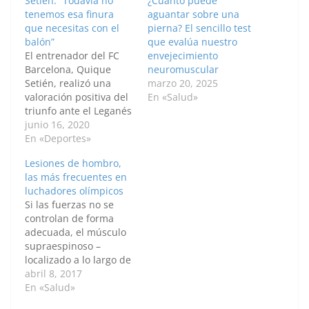
Setién: “Todavía no
¿Cuánto puede
tenemos esa finura
aguantar sobre una
que necesitas con el
pierna? El sencillo test
balón”
que evalúa nuestro
El entrenador del FC
envejecimiento
Barcelona, Quique
neuromuscular
Setién, realizó una
marzo 20, 2025
valoración positiva del
En «Salud»
triunfo ante el Leganés
(2-0) en la jornada 29
junio 16, 2020
de LaLiga Santander,
En «Deportes»
pero reconoció que no
Lesiones de hombro,
tienen "esa finura con
las más frecuentes en
el balón" que podría
luchadores olímpicos
haberles ayudado a
Si las fuerzas no se
resolver mucho antes
controlan de forma
el partido contra los
adecuada, el músculo
madrileños, colista de
supraespinoso –
la…
localizado a lo largo de
la superficie superior
abril 8, 2017
del hombro– se
En «Salud»
encontrará en