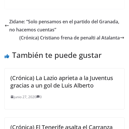
desventaja mecánica
cuando el brazo
levante un peso
determinado. BOGOTÁ
Zidane: “Solo pensamos en el partido del Granada,
D. C. — Agencia de
no hacemos cuentas”
Noticias UN- Luego de
trabajar con 29
(Crónica) Cristiano frena de penalti al Atalanta
integrantes juveniles
(12-18…
También te puede gustar
(Crónica) La Lazio aprieta a la Juventus
gracias a un gol de Luis Alberto
junio 27, 2020
0
(Crónica) El Tenerife asalta el Carranza