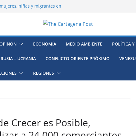
mujeres, niñas y migrantes en
resión y su región finalmente
ía hacia la recuperación
o ambiental en México
 la muerte de preso político en
OPINÓN
ECONOMÍA
MEDIO AMBIENTE
POLÍTICA Y
RUSIA – UCRANIA
CONFLICTO ORIENTE PRÓXIMO
VENEZU
CCIONES
REGIONES
 de Crecer es Posible,
lizar a 24.000 comerciantes