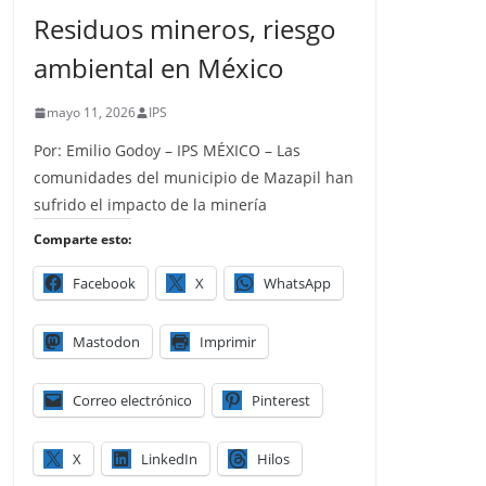
Residuos mineros, riesgo
ambiental en México
mayo 11, 2026
IPS
Por: Emilio Godoy – IPS MÉXICO – Las
comunidades del municipio de Mazapil han
sufrido el impacto de la minería
Comparte esto:
Facebook
X
WhatsApp
Mastodon
Imprimir
Correo electrónico
Pinterest
X
LinkedIn
Hilos