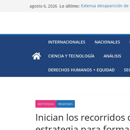
Saltar
Lo último:
Extensa desaparición de 
agosto 6, 2026
al
México
El océano Pacífico bajo p
contenido
respaldada con pruebas
El largo camino de Hungr
Residuos mineros, riesg
Alarma a expertos de ONU
INTERNACIONALES
NACIONALES
Venezuela
CIENCIA Y TECNOLOGÍA
ANÁLISIS
DERECHOS HUMANOS + EQUIDAD
SE
ANTIOQUIA
REGIONES
Inician los recorridos
estrategia para forma