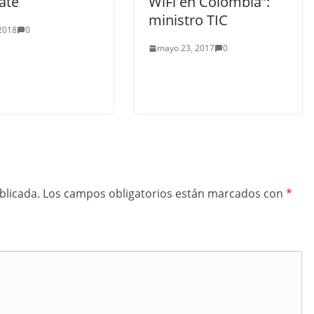
ate
WiFi en Colombia”:
ministro TIC
 2018
0
mayo 23, 2017
0
blicada.
Los campos obligatorios están marcados con
*