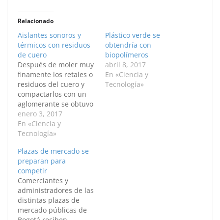
Relacionado
Aislantes sonoros y
Plástico verde se
térmicos con residuos
obtendría con
de cuero
biopolímeros
Después de moler muy
abril 8, 2017
finamente los retales o
En «Ciencia y
residuos del cuero y
Tecnología»
compactarlos con un
aglomerante se obtuvo
una pieza similar a la
enero 3, 2017
madera tríplex, cuyo
En «Ciencia y
uso podría servir como
Tecnología»
aislante térmico y
Plazas de mercado se
sonoro, ideal en
preparan para
construcciones.
competir
BOGOTÁ D. C., 03 de
Comerciantes y
enero de 2017 —
administradores de las
Agencia de Noticias
distintas plazas de
UN-…
mercado públicas de
Bogotá reciben