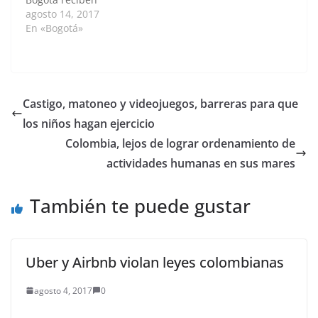
formación para aplicar
agosto 14, 2017
mejoras y optimizar la
En «Bogotá»
atención a sus clientes.
Como parte de los
proyectos que viene
desarrollando la
Universidad Nacional
Castigo, matoneo y videojuegos, barreras para que
de Colombia (U.N.), 67
los niños hagan ejercicio
comerciantes y
administradores se
Colombia, lejos de lograr ordenamiento de
capacitaron en
actividades humanas en sus mares
desarrollo del
“Diplomado en
logística…
También te puede gustar
Uber y Airbnb violan leyes colombianas
agosto 4, 2017
0