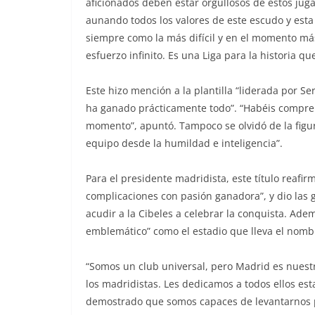
aficionados deben estar orgullosos de estos jug
aunando todos los valores de este escudo y esta
siempre como la más difícil y en el momento más
esfuerzo infinito. Es una Liga para la historia 
Este hizo mención a la plantilla “liderada por Se
ha ganado prácticamente todo”. “Habéis comprend
momento”, apuntó. Tampoco se olvidó de la figur
equipo desde la humildad e inteligencia”.
Para el presidente madridista, este título reafi
complicaciones con pasión ganadora”, y dio las g
acudir a la Cibeles a celebrar la conquista. Adem
emblemático” como el estadio que lleva el nombr
“Somos un club universal, pero Madrid es nuestr
los madridistas. Les dedicamos a todos ellos e
demostrado que somos capaces de levantarnos p