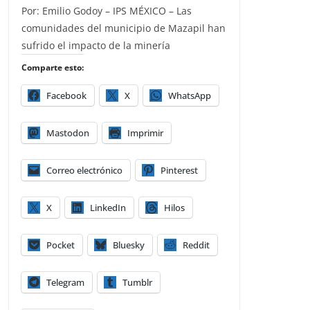
Por: Emilio Godoy – IPS MÉXICO – Las
comunidades del municipio de Mazapil han
sufrido el impacto de la minería
Comparte esto:
Facebook
X
WhatsApp
Mastodon
Imprimir
Correo electrónico
Pinterest
X
LinkedIn
Hilos
Pocket
Bluesky
Reddit
Telegram
Tumblr