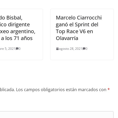
o Bisbal,
Marcelo Ciarrocchi
ico dirigente
ganó el Sprint del
oxeo argentino,
Top Race V6 en
 a los 71 años
Olavarría
re 5, 2021
0
agosto 28, 2021
0
blicada.
Los campos obligatorios están marcados con
*