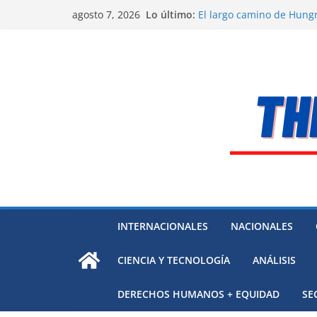
Saltar
Lo último:
El largo camino de Hungr
agosto 7, 2026
al
Residuos mineros, riesg
Alarma a expertos de ONU
contenido
Venezuela
Extensa desaparición de
México
El océano Pacífico bajo p
respaldada con pruebas
INTERNACIONALES
NACIONALES
CIENCIA Y TECNOLOGÍA
ANÁLISIS
DERECHOS HUMANOS + EQUIDAD
SE