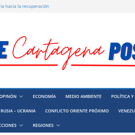
ía hacia la recuperación
o ambiental en México
 la muerte de preso político en
 mujeres, niñas y migrantes en
resión y su región finalmente
OPINÓN
ECONOMÍA
MEDIO AMBIENTE
POLÍTICA Y
RUSIA – UCRANIA
CONFLICTO ORIENTE PRÓXIMO
VENEZU
CCIONES
REGIONES