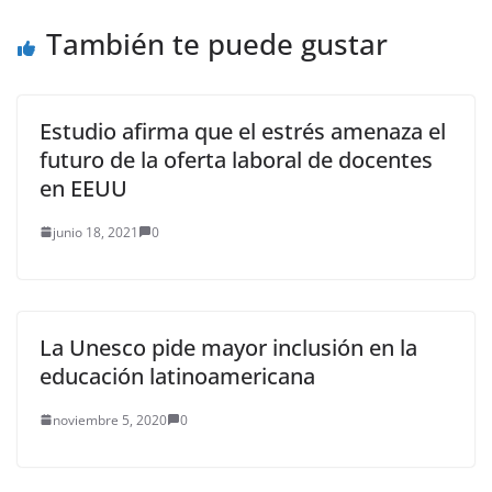
Comisión Tercera de
También te puede gustar
la…
Estudio afirma que el estrés amenaza el
futuro de la oferta laboral de docentes
en EEUU
junio 18, 2021
0
La Unesco pide mayor inclusión en la
educación latinoamericana
noviembre 5, 2020
0