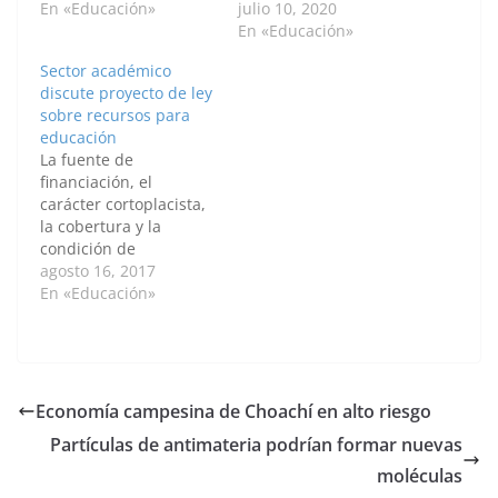
Universitario Estatal
En «Educación»
luchar contra la
julio 10, 2020
(SUE) le pidió al
deserción estudiantil,
En «Educación»
Gobierno y al Congreso
trabajar para
Sector académico
apoyar la iniciativa de
mantener la
discute proyecto de ley
ajustar por una sola
sostenibilidad, y
sobre recursos para
vez la base
reinventar y
educación
presupuestal en un 50
transformar sus
La fuente de
%, e incrementarla 4
contenidos educativos.
financiación, el
puntos cada año por
La pandemia pone en
carácter cortoplacista,
encima del IPC.…
evidencia el problema
la cobertura y la
de la deserción, que
condición de
viene desde muchos
acreditación fueron
agosto 16, 2017
años atrás…
algunos de los
En «Educación»
aspectos preocupantes
que manifestaron los
representantes de
instituciones de
educación superior
Economía campesina de Choachí en alto riesgo
frente al proyecto de
Partículas de antimateria podrían formar nuevas
ley 262 de 2017. En
una audiencia pública
moléculas
llevada a cabo en la