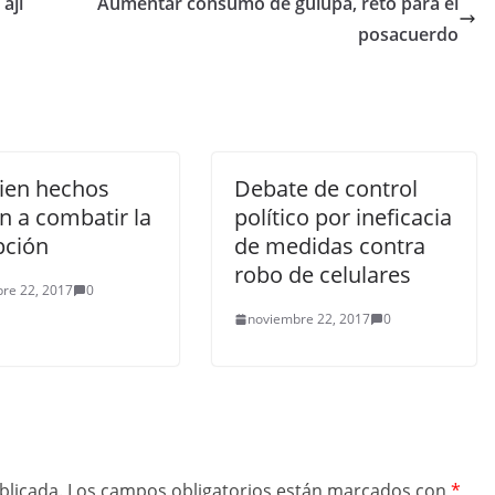
ají
Aumentar consumo de gulupa, reto para el
posacuerdo
ien hechos
Debate de control
n a combatir la
político por ineficacia
pción
de medidas contra
robo de celulares
re 22, 2017
0
noviembre 22, 2017
0
blicada.
Los campos obligatorios están marcados con
*