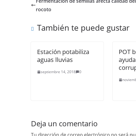
Fermentación de semillas afecta calidad del 
rocoto
También te puede gustar
Estación potabiliza
POT b
aguas lluvias
ayuda
corru
septiembre 14, 2018
0
noviemb
Deja un comentario
Tu dirección de correo electrónico no será pu