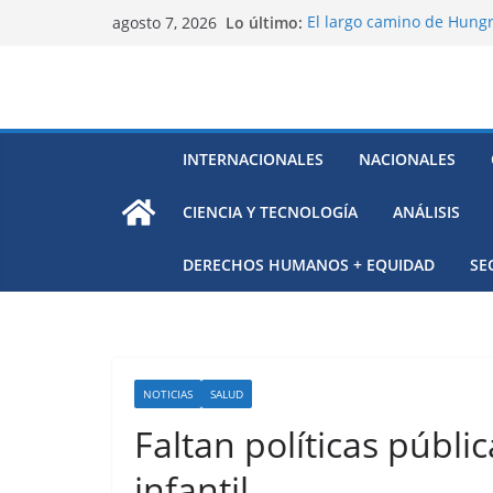
Saltar
Lo último:
El largo camino de Hungr
agosto 7, 2026
al
Residuos mineros, riesg
Alarma a expertos de ONU
contenido
Venezuela
Extensa desaparición de 
México
El océano Pacífico bajo p
INTERNACIONALES
NACIONALES
respaldada con pruebas
CIENCIA Y TECNOLOGÍA
ANÁLISIS
DERECHOS HUMANOS + EQUIDAD
SE
NOTICIAS
SALUD
Faltan políticas públi
infantil