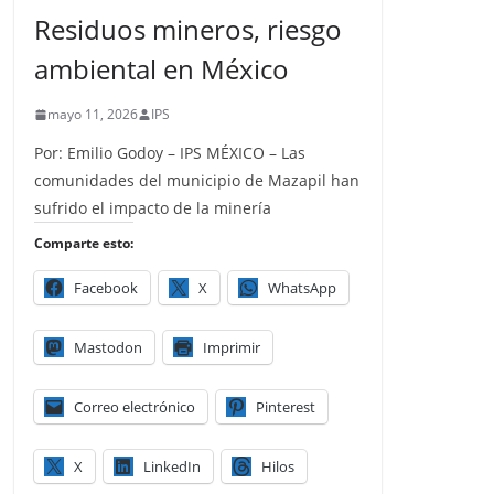
Residuos mineros, riesgo
ambiental en México
mayo 11, 2026
IPS
Por: Emilio Godoy – IPS MÉXICO – Las
comunidades del municipio de Mazapil han
sufrido el impacto de la minería
Comparte esto:
Facebook
X
WhatsApp
Mastodon
Imprimir
Correo electrónico
Pinterest
X
LinkedIn
Hilos