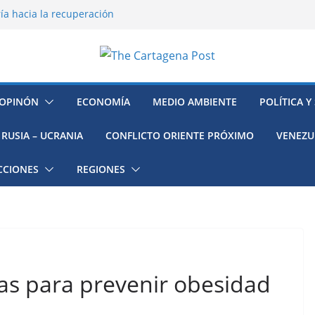
ía hacia la recuperación
o ambiental en México
 la muerte de preso político en
mujeres, niñas y migrantes en
resión y su región finalmente
OPINÓN
ECONOMÍA
MEDIO AMBIENTE
POLÍTICA Y
RUSIA – UCRANIA
CONFLICTO ORIENTE PRÓXIMO
VENEZU
CCIONES
REGIONES
cas para prevenir obesidad