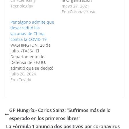
hace públicos la red
En «Ciencia y
la Organización
social para facilitar su
Tecnología»
Mundial de la Salud
mayo 27, 2021
acceso y permite
donde se establecía
En «Coronavirus»
también visualizarlos
que era improbable
Pentágono admite que
filtrados en función de
que el coronavirus se
desacreditó las
cada país por
hubiese escapado de
vacunas de China
separado, entre otras
un laboratorio. Por:
contra la COVID-19
funciones. Hasta el
Michael Gabriel
WASHINGTON, 26 de
momento, Twitter
Hernández / Anadolu
julio. /TASS/. El
hacía…
El Gobierno chino
Departamento de
criticó la reciente
Defensa de EE.UU.
decisión del presidente
admitió que se dedicó
de Estados Unidos,…
en Filipinas a
julio 26, 2024
desacreditar la vacuna
En «Covid»
china contra el
coronavirus Sinovac,
informó la agencia
Reuters citando un
documento
GP Hungría.- Carlos Sainz: “Sufrimos más de lo
gubernamental que
esperado en los primeros libres”
aún no se ha hecho
público. "Es cierto que
La Fórmula 1 anuncia dos positivos por coronavirus