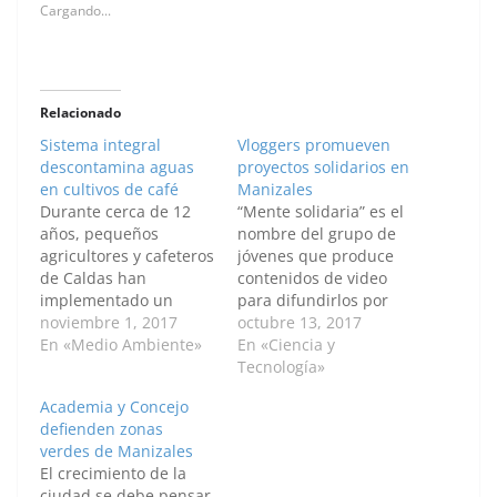
Cargando...
Relacionado
Sistema integral
Vloggers promueven
descontamina aguas
proyectos solidarios en
en cultivos de café
Manizales
Durante cerca de 12
“Mente solidaria” es el
años, pequeños
nombre del grupo de
agricultores y cafeteros
jóvenes que produce
de Caldas han
contenidos de video
implementado un
para difundirlos por
sistema que entrega al
noviembre 1, 2017
las redes sociales, con
octubre 13, 2017
subsuelo agua
En «Medio Ambiente»
el fin de impulsar
En «Ciencia y
totalmente
proyectos solidarios
Tecnología»
descontaminada como
que ayuden a los
Academia y Concejo
producto del
sectores más
defienden zonas
procesamiento del
afectados, necesitados
verdes de Manizales
café. Esta obra consiste
y vulnerables de la
El crecimiento de la
básicamente en unas
ciudad. Este grupo
ciudad se debe pensar