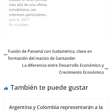
zanjas perimetrales y
de vloggers,
más allá de una oferta
otras en zigzag
conformado por
inmobiliaria con
construidas en fincas
estudiantes de las
intereses particulares.
cafeteras
universidades
Así lo sentenció Luis
julio 8, 2017
aprovechando la
Nacional…
Fernando Acebedo,
En «Caldas»
pendiente del terrero
profesor de la
y…
Universidad Nacional
de Colombia (U.N.)
Sede Manizales, quien
ha sido un crítico del
Fusión de Panamá con Sudamérica, clave en
Plan de Ordenamiento
formación del macizo de Santander
Territorial de la capital
de Caldas, al aplaudir…
La diferencia entre Desarrollo Económico y
Crecimiento Económico
También te puede gustar
Argentina y Colombia representarán a la