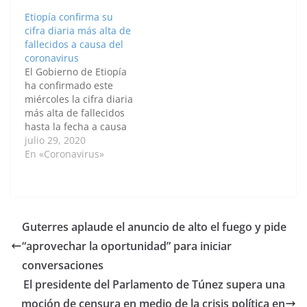
ha señalado que la
medio de un acusado
Etiopía confirma su
cifra de fallecidos
repunte de los
cifra diaria más alta de
asciende ya a 200
contagios en el país
fallecidos a causa del
desde el inicio de la
africano. La ministra
coronavirus
pandemia. El
de Sanidad etíope, Lia
El Gobierno de Etiopía
Ministerio de Sanidad
Tadesse, ha…
ha confirmado este
ha detallado que
miércoles la cifra diaria
durante las…
más alta de fallecidos
hasta la fecha a causa
del coronavirus, con 16
julio 29, 2020
víctimas mortales en
En «Coronavirus»
las últimas 24 horas,
en medio del aumento
de casos en el país
africano. La ministra
de Sanidad, Lia
Guterres aplaude el anuncio de alto el fuego y pide
Tadesse, ha señalado
“aprovechar la oportunidad” para iniciar
que…
conversaciones
El presidente del Parlamento de Túnez supera una
moción de censura en medio de la crisis política en