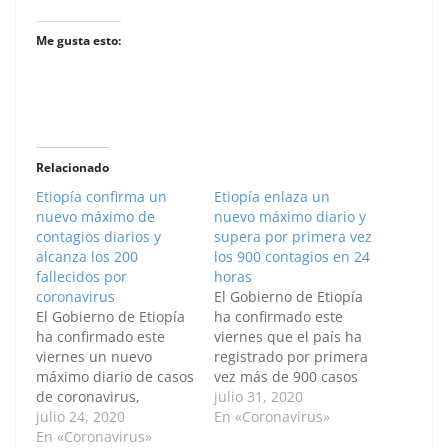
Me gusta esto:
Relacionado
Etiopía confirma un
Etiopía enlaza un
nuevo máximo de
nuevo máximo diario y
contagios diarios y
supera por primera vez
alcanza los 200
los 900 contagios en 24
fallecidos por
horas
coronavirus
El Gobierno de Etiopía
El Gobierno de Etiopía
ha confirmado este
ha confirmado este
viernes que el país ha
viernes un nuevo
registrado por primera
máximo diario de casos
vez más de 900 casos
de coronavirus,
de coronavirus en un
julio 31, 2020
superando por primera
julio 24, 2020
día, enlazando un
En «Coronavirus»
vez los 750 contagios, y
En «Coronavirus»
nuevo máximo en