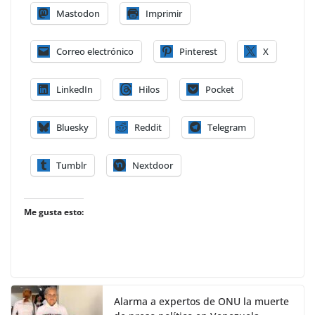
Mastodon
Imprimir
Correo electrónico
Pinterest
X
LinkedIn
Hilos
Pocket
Bluesky
Reddit
Telegram
Tumblr
Nextdoor
Me gusta esto:
Alarma a expertos de ONU la muerte