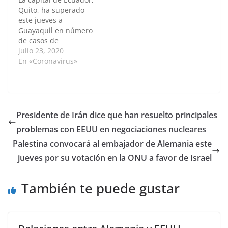
Glas y del líder de la
Quito, ha superado
organización…
este jueves a
Guayaquil en número
de casos de
coronavirus,
julio 23, 2020
convirtiéndose así en
En «Coronavirus»
el nuevo epicentro de
la pandemia en el país
latinoamericano.Hasta
el momento, Quito
cuenta con 11.900
Presidente de Irán dice que han resuelto principales
casos de la COVID-19
problemas con EEUU en negociaciones nucleares
confirmados, mientras
que Guayaquil registra
Palestina convocará al embajador de Alemania este
11.788 personas
jueves por su votación en la ONU a favor de Israel
contagiadas. En las…
También te puede gustar