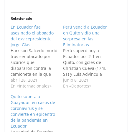
Relacionado
En Ecuador fue
Perú venció a Ecuador
asesinado el abogado
en Quito y dio una
del exvicepresidente
sorpresa en las
Jorge Glas
Eliminatorias
Harrison Salcedo murió
Perú superó hoy a
tras ser atacado por
Ecuador por 2-1 en
sicarios que
Quito, con goles de
dispararon contra la
Christian Cueva (17m.
camioneta en la que
ST) y Luis Advíncula
viajaba en el norte de
abril 28, 2021
(43m. ST) en el ganador
junio 8, 2021
Quito. Por: Santiago
En «Internacionales»
y el descuento de
En «Deportes»
Serna Doque /Anadolu
Gonzalo Plata (46m.
Quito supera a
Este miércoles 28 de
ST), por la octava fecha
Guayaquil en casos de
abril fue asesinado en
de las Eliminatorias
coronavirus y se
Quito, Ecuador,
Sudamericanas hacia
convierte en epicentro
Harrison Salcedo,
el Mundial de Qatar
de la pandemia en
abogado del
2022.
Ecuador
exvicepresidente Jorge
La capital de Ecuador,