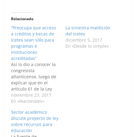
Relacionado
“Preocupa que acceso
La siniestra maldición
a créditos y becas de
del Icetex
Icetex sean sólo para
diciembre 5, 2017
programas e
En «Desde lo simple»
instituciones
acreditadas”
Así lo dio a conocer la
congresista
atlanticense, luego de
explicar que en el
artículo 61 de la Ley
1753 de 2015, (Plan
noviembre 23, 2017
Nacional de Desarrollo
En «Nacionales»
(PND) 2014- 2018, esté
Sector académico
contemplado que
discute proyecto de ley
hasta el año entrante
sobre recursos para
sólo las universidades
educación
y los programas
La fuente de