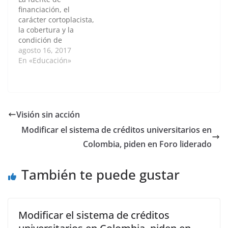
acreditados en alta
financiación, el
calidad podrán ser
carácter cortoplacista,
objeto de…
la cobertura y la
condición de
acreditación fueron
agosto 16, 2017
algunos de los
En «Educación»
aspectos preocupantes
que manifestaron los
representantes de
instituciones de
educación superior
Visión sin acción
frente al proyecto de
Modificar el sistema de créditos universitarios en
ley 262 de 2017. En
una audiencia pública
Colombia, piden en Foro liderado
llevada a cabo en la
Comisión Tercera de
También te puede gustar
la…
Modificar el sistema de créditos