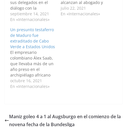
sus delegados en el
alcanzan al abogado y
diálogo con la
empresario
julio 22, 2021
oposición al
septiembre 14, 2021
colombiano Álex Saab,
En «Internacionales»
empresario
En «Internacionales»
detenido en Cabo
colombiano Álex Saab,
Verde y señalado como
Un presunto testaferro
preso en Cabo Verde y
el principal testaferro
de Maduro fue
a punto de ser
del presidente
extraditado de Cabo
extraditado a Estados
venezolano, Nicolás
Verde a Estados Unidos
Unidos, que lo
Maduro. "La acción
El empresario
requiere por sospechar
que hemos
colombiano Álex Saab,
que cometió lavado de
emprendido hoy se
que llevaba más de un
dinero y actuó como
dirige contra
año preso en el
testaferro…
individuos que se
archipiélago africano
han…
Cabo Verde, fue
octubre 16, 2021
embarcado hoy en un
En «Internacionales»
avión para ser
extraditado a Estados
Unidos, que lo
requiere por sospechar
que cometió lavado de
Maniz goleo 4 a 1 al Augsburgo en el comienzo de la
dinero y actuó como
novena fecha de la Bundesliga
testaferro del