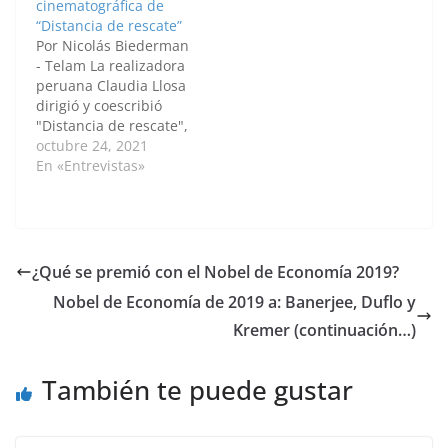
cinematográfica de
desde lo humano y lo
“Distancia de rescate”
profesional, en las
Por Nicolás Biederman
que…
- Telam La realizadora
peruana Claudia Llosa
dirigió y coescribió
"Distancia de rescate",
película de terror
octubre 24, 2021
psicológico de Netflix
En «Entrevistas»
que adapta la
multipremiada novela
homónima de Samanta
Schweblin y que
explora los miedos que
¿Qué se premió con el Nobel de Economía 2019?
rodean a la
Nobel de Economía de 2019 a: Banerjee, Duflo y
maternidad y la vana
búsqueda por
Kremer (continuación…)
asegurar un siempre
elusivo…
También te puede gustar