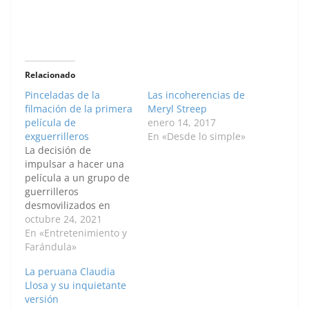
Relacionado
Pinceladas de la
Las incoherencias de
filmación de la primera
Meryl Streep
película de
enero 14, 2017
exguerrilleros
En «Desde lo simple»
La decisión de
impulsar a hacer una
película a un grupo de
guerrilleros
desmovilizados en
Colombia a partir del
octubre 24, 2021
acuerdo de paz de
En «Entretenimiento y
2016 entre el Gobierno
Farándula»
y las FARC fue, además
La peruana Claudia
de una apuesta
Llosa y su inquietante
inédita, una fuente de
versión
situaciones curiosas