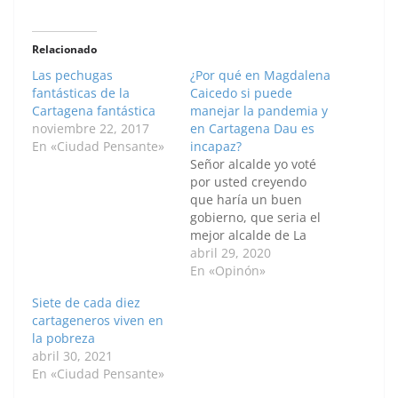
Relacionado
Las pechugas
¿Por qué en Magdalena
fantásticas de la
Caicedo si puede
Cartagena fantástica
manejar la pandemia y
noviembre 22, 2017
en Cartagena Dau es
En «Ciudad Pensante»
incapaz?
Señor alcalde yo voté
por usted creyendo
que haría un buen
gobierno, que seria el
mejor alcalde de La
Heroica, pensé que tal
abril 29, 2020
vez tendría la
En «Opinón»
experiencia de sus
Siete de cada diez
años, que usted quería
cartageneros viven en
a nuestra ciudad y a su
la pobreza
gente, pero
abril 30, 2021
desafortunadamente
En «Ciudad Pensante»
me equivoqué, me
imagino que otros