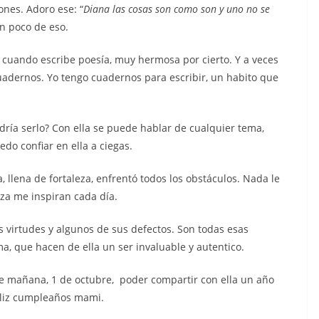
ones. Adoro ese: “
Diana las cosas son como son y uno no se
un poco de eso.
n cuando escribe poesía, muy hermosa por cierto. Y a veces
uadernos. Yo tengo cuadernos para escribir, un habito que
ría serlo? Con ella se puede hablar de cualquier tema,
do confiar en ella a ciegas.
llena de fortaleza, enfrentó todos los obstáculos. Nada le
eza me inspiran cada día.
us virtudes y algunos de sus defectos. Son todas esas
, que hacen de ella un ser invaluable y autentico.
 de mañana, 1 de octubre, poder compartir con ella un año
Feliz cumpleaños mami.