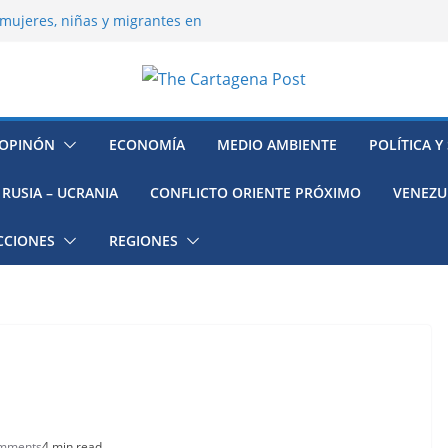
mujeres, niñas y migrantes en
resión y su región finalmente
ía hacia la recuperación
o ambiental en México
 la muerte de preso político en
OPINÓN
ECONOMÍA
MEDIO AMBIENTE
POLÍTICA Y
RUSIA – UCRANIA
CONFLICTO ORIENTE PRÓXIMO
VENEZU
CCIONES
REGIONES
mments
4 min read