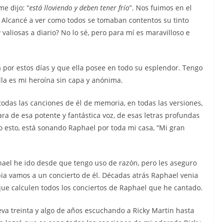
e dijo: “
está lloviendo y deben tener
frío
”. Nos fuimos en el
a. Alcancé a ver como todos se tomaban contentos su tinto
aliosas a diario? No lo sé, pero para mí es maravilloso e
por estos días y que ella posee en todo su esplendor. Tengo
lla es mi heroína sin capa y anónima.
odas las canciones de él de memoria, en todas las versiones,
ara de esa potente y fantástica voz, de esas letras profundas
o esto, está sonando Raphael por toda mi casa, “Mi gran
ael he ido desde que tengo uso de razón, pero les aseguro
a vamos a un concierto de él. Décadas atrás Raphael venia
que calculen todos los conciertos de Raphael que he cantado.
leva treinta y algo de años escuchando a Ricky Martin hasta