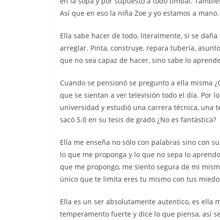
en la sopa y por supuesto a todo timbal. Tambié
Así que en eso la niña Zoe y yo estamos a mano. 
Ella sabe hacer de todo, literalmente, si se da
arreglar. Pinta, construye, repara tubería, asunt
que no sea capaz de hacer, sino sabe lo aprende
Cuando se pensionó se pregunto a ella misma ¿Q
que se sientan a ver televisión todo el día. Por lo
universidad y estudió una carrera técnica, una te
sacó 5.0 en su tesis de grado ¿No es fantástica?
Ella me enseña no sólo con palabras sino con s
lo que me proponga y lo que no sepa lo aprendo. 
que me propongo, me siento segura de mi misma
único que te limita eres tu mismo con tus miedo
Ella es un ser absolutamente autentico, es ella
temperamento fuerte y dice lo que piensa, así se