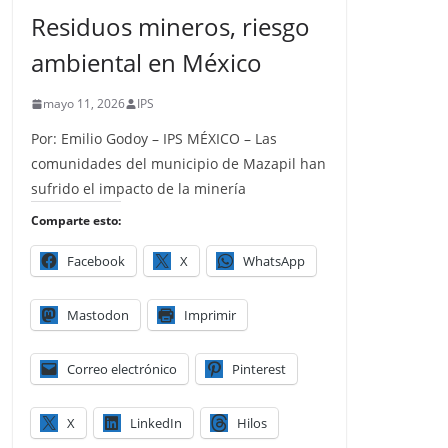
Residuos mineros, riesgo
ambiental en México
mayo 11, 2026
IPS
Por: Emilio Godoy – IPS MÉXICO – Las
comunidades del municipio de Mazapil han
sufrido el impacto de la minería
Comparte esto:
Facebook
X
WhatsApp
Mastodon
Imprimir
Correo electrónico
Pinterest
X
LinkedIn
Hilos