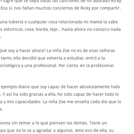
n logré que se sepa todas las canciones de mi adorado Ricky.
Eso sí, nos faltan muchos conciertos de Ricky por compartir.
ña una tubería o cualquier cosa relacionada mi mamá la sabe
os eléctricos, cose, borda, teje… hasta ahora no conozco nada
.
ué voy a hacer ahora? La niña Zoe no es de esas señoras
 tanto, ella decidió que volvería a estudiar, entró a la
cnológica y una profesional. Por cierto, en la profesional
u ejemplo diario que soy capaz de hacer absolutamente todo
Y así ha sido gracias a ella, he sido capaz de hacer todo lo
 y mis capacidades. La niña Zoe me enseña cada día que lo
s.
 misma sin temor a lo que piensen los demás. Tiene un
pa que no le va a agradar a algunos. Amo eso de ella, su