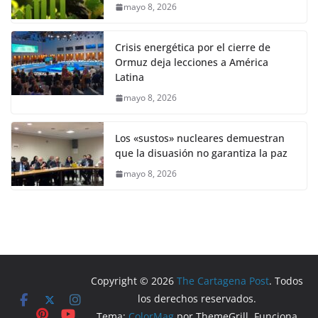
mayo 8, 2026
Crisis energética por el cierre de
Ormuz deja lecciones a América
Latina
mayo 8, 2026
Los «sustos» nucleares demuestran
que la disuasión no garantiza la paz
mayo 8, 2026
Copyright © 2026
The Cartagena Post
. Todos
los derechos reservados.
Tema:
ColorMag
por ThemeGrill. Funciona