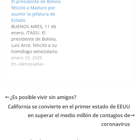
El presidente de Bolivia
Unidos y la Unión
partido, el Movimiento
felicitó a Maduro por
Europea (UE), entre
de Resistencia
asumir la jefatura de
ellos el primer
Nacional (NRM), en las
Estado
ministro, Alain-
elecciones previstas
BUENOS AIRES, 11 de
Guillaume Bunyoni. El
para 2021, en las que
enero. /TASS/. El
Ejecutivo de Burundi
buscará un sexto
presidente de Bolivia,
ha destacado a través
mandato. Museveni,
Luis Arce, felicitó a su
de su cuenta en…
quien lleva en el poder
homólogo venezolano,
desde 1986, ha
Nicolás Maduro, por
enero 10, 2025
recogido…
asumir el cargo de jefe
En «Venezuela»
de Estado para un
tercer mandato.
"Desde Bolivia
hacemos llegar nuestro
abrazo y felicitaciones
¿Es posible vivir sin amigos?
al presidente
California se convierte en el primer estado de EEUU
venezolano Nicolás
Maduro, a quien
en superar el medio millón de contagios de
deseamos éxito para
coronavirus
el…