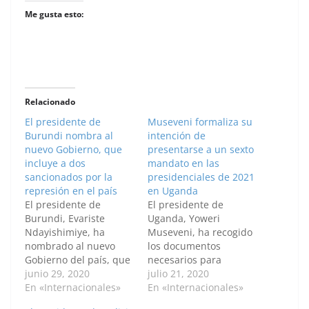
Me gusta esto:
Relacionado
El presidente de
Museveni formaliza su
Burundi nombra al
intención de
nuevo Gobierno, que
presentarse a un sexto
incluye a dos
mandato en las
sancionados por la
presidenciales de 2021
represión en el país
en Uganda
El presidente de
El presidente de
Burundi, Evariste
Uganda, Yoweri
Ndayishimiye, ha
Museveni, ha recogido
nombrado al nuevo
los documentos
Gobierno del país, que
necesarios para
incluye a dos personas
junio 29, 2020
presentarse a la
julio 21, 2020
sobre las que pesan
En «Internacionales»
reelección como
En «Internacionales»
sanciones de Estados
candidato de su