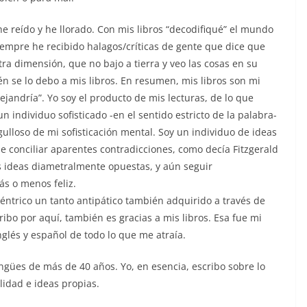
he reído y he llorado. Con mis libros “decodifiqué” el mundo
iempre he recibido halagos/críticas de gente que dice que
ra dimensión, que no bajo a tierra y veo las cosas en su
 se lo debo a mis libros. En resumen, mis libros son mi
jandría”. Yo soy el producto de mis lecturas, de lo que
n individuo sofisticado -en el sentido estricto de la palabra-
ulloso de mi sofisticación mental. Soy un individuo de ideas
e conciliar aparentes contradicciones, como decía Fitzgerald
os ideas diametralmente opuestas, y aún seguir
ás o menos feliz.
éntrico un tanto antipático también adquirido a través de
cribo por aquí, también es gracias a mis libros. Esa fue mi
nglés y español de todo lo que me atraía.
lingües de más de 40 años. Yo, en esencia, escribo sobre lo
lidad e ideas propias.