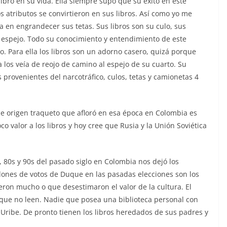
ibro en su vida. Ella siempre supo que su éxito en este
s atributos se convirtieron en sus libros. Así como yo me
a en engrandecer sus tetas. Sus libros son su culo, sus
un espejo. Todo su conocimiento y entendimiento de este
o. Para ella los libros son un adorno casero, quizá porque
a los veía de reojo de camino al espejo de su cuarto. Su
rovenientes del narcotráfico, culos, tetas y camionetas 4
d de origen traqueto que afloró en esa época en Colombia es
o valor a los libros y hoy cree que Rusia y la Unión Soviética
0s, 80s y 90s del pasado siglo en Colombia nos dejó los
llones de votos de Duque en las pasadas elecciones son los
ron mucho o que desestimaron el valor de la cultura. El
s que no leen. Nadie que posea una biblioteca personal con
r Uribe. De pronto tienen los libros heredados de sus padres y