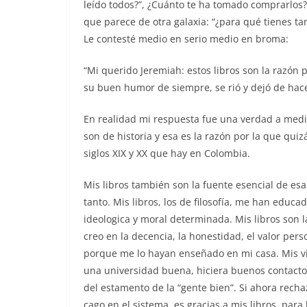
leído todos?”, ¿Cuánto te ha tomado comprarlos?”
que parece de otra galaxia: “¿para qué tienes tan
Le contesté medio en serio medio en broma:
“Mi querido Jeremiah: estos libros son la razón p
su buen humor de siempre, se rió y dejó de ha
En realidad mi respuesta fue una verdad a media
son de historia y esa es la razón por la que qui
siglos XIX y XX que hay en Colombia.
Mis libros también son la fuente esencial de es
tanto. Mis libros, los de filosofía, me han educ
ideologica y moral determinada. Mis libros son l
creo en la decencia, la honestidad, el valor pers
porque me lo hayan enseñado en mi casa. Mis v
una universidad buena, hiciera buenos contactos
del estamento de la “gente bien”. Si ahora rechaz
cago en el sistema, es gracias a mis libros, para