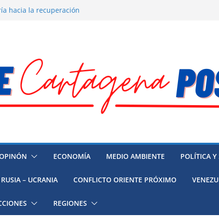
resión y su región finalmente
ía hacia la recuperación
o ambiental en México
 la muerte de preso político en
 mujeres, niñas y migrantes en
OPINÓN
ECONOMÍA
MEDIO AMBIENTE
POLÍTICA Y
RUSIA – UCRANIA
CONFLICTO ORIENTE PRÓXIMO
VENEZU
CCIONES
REGIONES