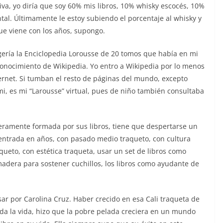
tiva, yo diría que soy 60% mis libros, 10% whisky escocés, 10%
al. Últimamente le estoy subiendo el porcentaje al whisky y
que viene con los años, supongo.
ogería la Enciclopedia Lorousse de 20 tomos que había en mi
conocimiento de Wikipedia. Yo entro a Wikipedia por lo menos
ternet. Si tumban el resto de páginas del mundo, excepto
i, es mi “Larousse” virtual, pues de niño también consultaba
ramente formada por sus libros, tiene que despertarse un
a entrada en años, con pasado medio traqueto, con cultura
queto, con estética traqueta, usar un set de libros como
madera para sostener cuchillos, los libros como ayudante de
r por Carolina Cruz. Haber crecido en esa Cali traqueta de
toda la vida, hizo que la pobre pelada creciera en un mundo