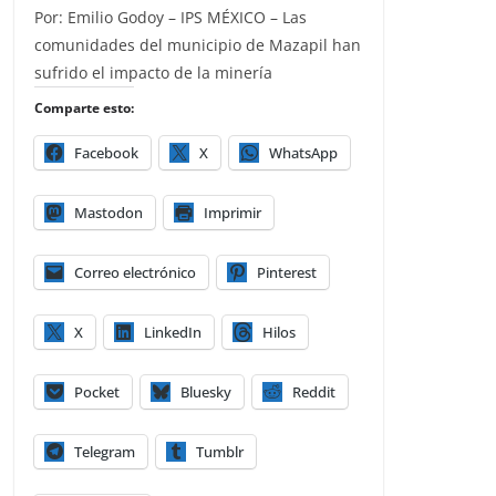
Por: Emilio Godoy – IPS MÉXICO – Las
comunidades del municipio de Mazapil han
sufrido el impacto de la minería
Comparte esto:
Facebook
X
WhatsApp
Mastodon
Imprimir
Correo electrónico
Pinterest
X
LinkedIn
Hilos
Pocket
Bluesky
Reddit
Telegram
Tumblr