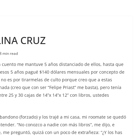
INA CRUZ
8 min read
a cuento me mantuve 5 años distanciado de ellos, hasta que
 En esos 5 años pagué $140 dólares mensuales por concepto de
no es por tirarmelas de culto porque creo que a estas
nada (creo que con ser “Felipe Priast” me basta), pero tenía
tre 25 y 30 cajas de 14”x 14”x 12” con libros, ustedes
abandono (forzado) y los trajé a mi casa, mi roomate se quedó
tender. “No conozco a nadie con más libros”, me dijo, e
e, me preguntó, quizá con un poco de extrañeza: “¿Y los has