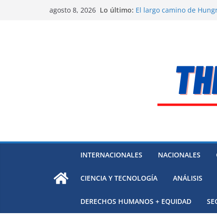
El océano Pacífico bajo p
Saltar
Lo último:
agosto 8, 2026
respaldada con pruebas
al
El largo camino de Hungr
Residuos mineros, riesg
contenido
Alarma a expertos de ONU
Venezuela
Extensa desaparición de
México
INTERNACIONALES
NACIONALES
CIENCIA Y TECNOLOGÍA
ANÁLISIS
DERECHOS HUMANOS + EQUIDAD
SE