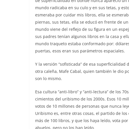
de superficialidad en donde nunca apareció un l
mundo radicaba en su culo y en sus tetas, y esto
esmeraba por cuidar mis libros, ella se esmerab
piernas, sus tetas, ella se educó en frente de 
mundo viene del reflejo de su figura en un espej
sus padres tenían algunos libros en la casa y ell
mundo traqueto estaba conformado por: dólares p
puertas, esos eran sus parámetros espaciales.
Y la versión “sofisticada” de esa superficialida
otra caleña, Mafe Cabal, quien también le dio poc
son lo mismo.
Esa cultura “anti-libro” y “anti-lectura” de los 7
cimientos del uribismo de los 2000s. Esos 10 mi
votos de 10 millones de personas que nunca leye
Uribismo es, entre otras cosas, el partido de lo
más de 100 libros, y que los haya leído, vota po
abuelos, pero no los han leído.