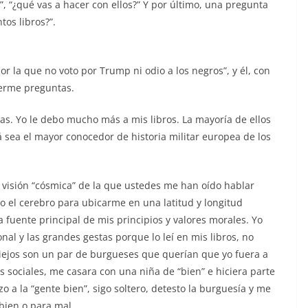
, “¿qué vas a hacer con ellos?” Y por último, una pregunta
tos libros?”.
or la que no voto por Trump ni odio a los negros”, y él, con
cerme preguntas.
s. Yo le debo mucho más a mis libros. La mayoría de ellos
zá sea el mayor conocedor de historia militar europea de los
a visión “cósmica” de la que ustedes me han oído hablar
ado el cerebro para ubicarme en una latitud y longitud
a fuente principal de mis principios y valores morales. Yo
onal y las grandes gestas porque lo leí en mis libros, no
iejos son un par de burgueses que querían que yo fuera a
 sociales, me casara con una niña de “bien” e hiciera parte
o a la “gente bien”, sigo soltero, detesto la burguesía y me
 bien o para mal.