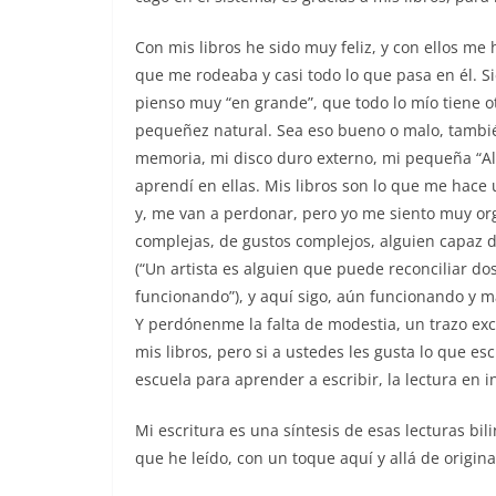
Con mis libros he sido muy feliz, y con ellos me 
que me rodeaba y casi todo lo que pasa en él. S
pienso muy “en grande”, que todo lo mío tiene ot
pequeñez natural. Sea eso bueno o malo, también
memoria, mi disco duro externo, mi pequeña “Ale
aprendí en ellas. Mis libros son lo que me hace u
y, me van a perdonar, pero yo me siento muy org
complejas, de gustos complejos, alguien capaz d
(“Un artista es alguien que puede reconciliar d
funcionando”), y aquí sigo, aún funcionando y m
Y perdónenme la falta de modestia, un trazo exc
mis libros, pero si a ustedes les gusta lo que es
escuela para aprender a escribir, la lectura en i
Mi escritura es una síntesis de esas lecturas bi
que he leído, con un toque aquí y allá de origina