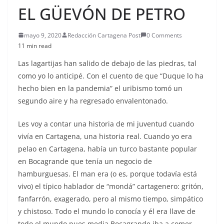
EL GÜEVÓN DE PETRO
mayo 9, 2020
Redacción Cartagena Post
0 Comments
11 min read
Las lagartijas han salido de debajo de las piedras, tal
como yo lo anticipé. Con el cuento de que “Duque lo ha
hecho bien en la pandemia” el uribismo tomó un
segundo aire y ha regresado envalentonado.
Les voy a contar una historia de mi juventud cuando
vivía en Cartagena, una historia real. Cuando yo era
pelao en Cartagena, había un turco bastante popular
en Bocagrande que tenía un negocio de
hamburguesas. El man era (o es, porque todavía está
vivo) el típico hablador de “mondá” cartagenero: gritón,
fanfarrón, exagerado, pero al mismo tiempo, simpático
y chistoso. Todo el mundo lo conocía y él era llave de
todo el mundo pues media Bocagrande iba a comer