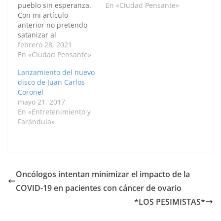
pueblo sin esperanza.
En «Ciudad Pensante»
Con mi artículo
anterior no pretendo
satanizar al
cartagenero, porque la
febrero 28, 2021
realidad de la
En «Ciudad Pensante»
enfermedad mental
Lanzamiento del nuevo
que vive el pueblo es
disco de Juan Carlos
consecuencia de todos
Coronel
los gobernantes antes
mayo 21, 2017
de Dau. Por supuesto
En «Entretenimiento y
algunos son mucho
Farándula»
más responsables que
otros. Los alcaldes
encargados son los
que…
Oncólogos intentan minimizar el impacto de la
COVID-19 en pacientes con cáncer de ovario
*LOS PESIMISTAS*