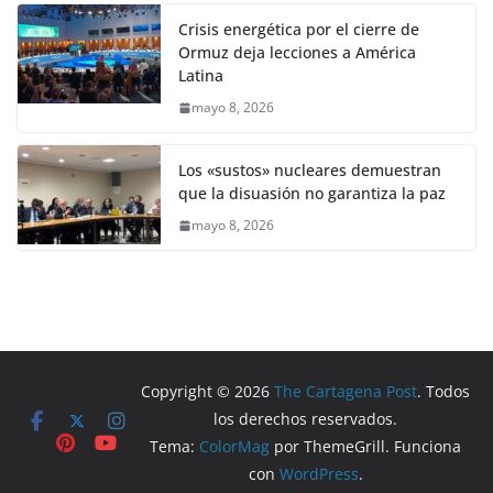
Crisis energética por el cierre de
Ormuz deja lecciones a América
Latina
mayo 8, 2026
Los «sustos» nucleares demuestran
que la disuasión no garantiza la paz
mayo 8, 2026
Copyright © 2026
The Cartagena Post
. Todos
los derechos reservados.
Tema:
ColorMag
por ThemeGrill. Funciona
con
WordPress
.