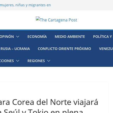
mujeres, niñas y migrantes en
resión y su región finalmente
ía hacia la recuperación
o ambiental en México
 la muerte de preso político en
OPINÓN
ECONOMÍA
MEDIO AMBIENTE
POLÍTICA Y
RUSIA – UCRANIA
CONFLICTO ORIENTE PRÓXIMO
VENEZU
CCIONES
REGIONES
ra Corea del Norte viajará
 Seúl y Tokio en plena