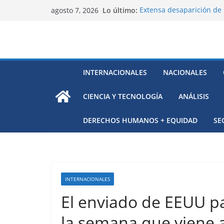
Saltar
Lo último:
Extensa desaparición de 
agosto 7, 2026
al
México
El océano Pacífico bajo p
contenido
respaldada con pruebas
El largo camino de Hungr
Residuos mineros, riesg
Alarma a expertos de ONU
INTERNACIONALES
NACIONALES
Venezuela
CIENCIA Y TECNOLOGÍA
ANÁLISIS
DERECHOS HUMANOS + EQUIDAD
SE
INTERNACIONALES
El enviado de EEUU pa
la semana que viene a