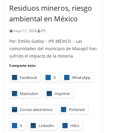
Residuos mineros, riesgo
ambiental en México
mayo 11, 2026
IPS
Por: Emilio Godoy – IPS MÉXICO – Las
comunidades del municipio de Mazapil han
sufrido el impacto de la minería
Comparte esto:
Facebook
X
WhatsApp
Mastodon
Imprimir
Correo electrónico
Pinterest
X
LinkedIn
Hilos