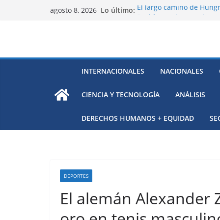
Saltar
Lo último:
El largo camino de Hungr
agosto 8, 2026
al
Residuos mineros, riesg
Alarma a expertos de ONU
contenido
Venezuela
Extensa desaparición de 
México
El océano Pacífico bajo p
INTERNACIONALES
NACIONALES
respaldada con pruebas
CIENCIA Y TECNOLOGÍA
ANÁLISIS
DERECHOS HUMANOS + EQUIDAD
SE
DEPORTES
El alemán Alexander 
oro en tenis masculin