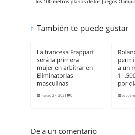
los 100 metros planos de los Juegos Olímpi
También te puede gustar
La francesa Frappart
Rolan
será la primera
permit
mujer en arbitrar en
a un 
Eliminatorias
11.50
masculinas
por dí
marzo 27, 2021
0
septiem
Deja un comentario