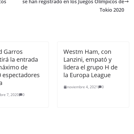
cos
se han registrado en los Juegos Olímpicos de
Tokio 2020
d Garros
Westm Ham, con
irá la entrada
Lanzini, empató y
máximo de
lidera el grupo H de
0 espectadores
la Europa League
a
noviembre 4, 2021
0
bre 7, 2020
0