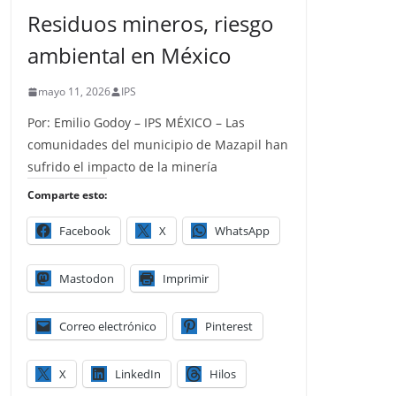
Residuos mineros, riesgo
ambiental en México
mayo 11, 2026
IPS
Por: Emilio Godoy – IPS MÉXICO – Las
comunidades del municipio de Mazapil han
sufrido el impacto de la minería
Comparte esto:
Facebook
X
WhatsApp
Mastodon
Imprimir
Correo electrónico
Pinterest
X
LinkedIn
Hilos