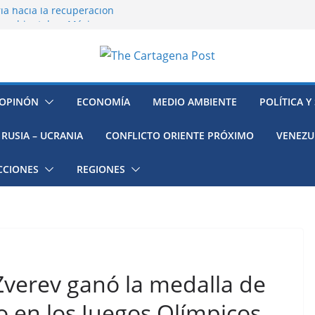
ía hacia la recuperación
o ambiental en México
 la muerte de preso político en
mujeres, niñas y migrantes en
resión y su región finalmente
OPINÓN
ECONOMÍA
MEDIO AMBIENTE
POLÍTICA Y
RUSIA – UCRANIA
CONFLICTO ORIENTE PRÓXIMO
VENEZU
CCIONES
REGIONES
Zverev ganó la medalla de
o en los Juegos Olímpicos