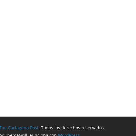
The Cartagena Post
. Todos los derechos reservados.
r ThemeGrill. Funciona con
WordPress
.