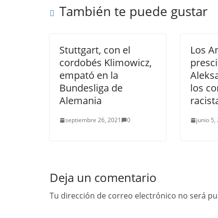
También te puede gustar
Stuttgart, con el
Los A
cordobés Klimowicz,
presc
empató en la
Aleks
Bundesliga de
los c
Alemania
racist
septiembre 26, 2021
0
junio 5,
Deja un comentario
Tu dirección de correo electrónico no será pu