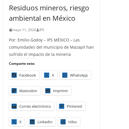
Residuos mineros, riesgo
ambiental en México
mayo 11, 2026
IPS
Por: Emilio Godoy – IPS MÉXICO – Las
comunidades del municipio de Mazapil han
sufrido el impacto de la minería
Comparte esto:
Facebook
X
WhatsApp
Mastodon
Imprimir
Correo electrónico
Pinterest
X
LinkedIn
Hilos