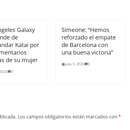
ngeles Galaxy
Simeone: “Hemos
inde de
reforzado el empate
andar Katai por
de Barcelona con
omentarios
una buena victoria”
as de su mujer
julio 3, 2020
0
 2020
0
blicada.
Los campos obligatorios están marcados con
*