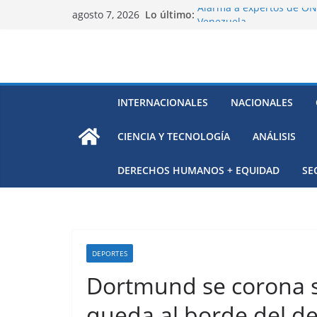
Saltar
Lo último:
Alarma a expertos de ONU
agosto 7, 2026
al
Venezuela
Extensa desaparición de 
contenido
México
El océano Pacífico bajo p
respaldada con pruebas
El largo camino de Hungr
INTERNACIONALES
NACIONALES
Residuos mineros, riesg
CIENCIA Y TECNOLOGÍA
ANÁLISIS
DERECHOS HUMANOS + EQUIDAD
SE
DEPORTES
Dortmund se corona
queda al borde del d