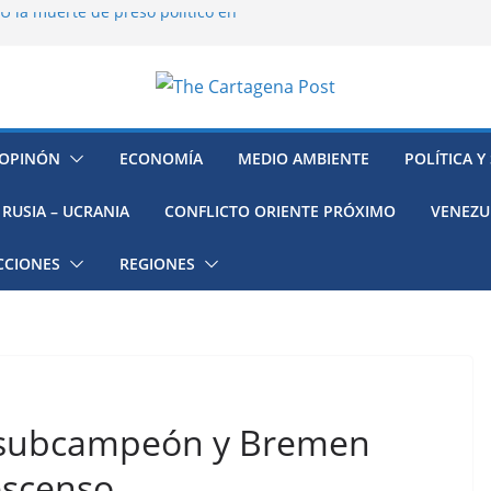
 la muerte de preso político en
mujeres, niñas y migrantes en
resión y su región finalmente
ía hacia la recuperación
OPINÓN
ECONOMÍA
MEDIO AMBIENTE
POLÍTICA Y
o ambiental en México
RUSIA – UCRANIA
CONFLICTO ORIENTE PRÓXIMO
VENEZU
CCIONES
REGIONES
 subcampeón y Bremen
escenso