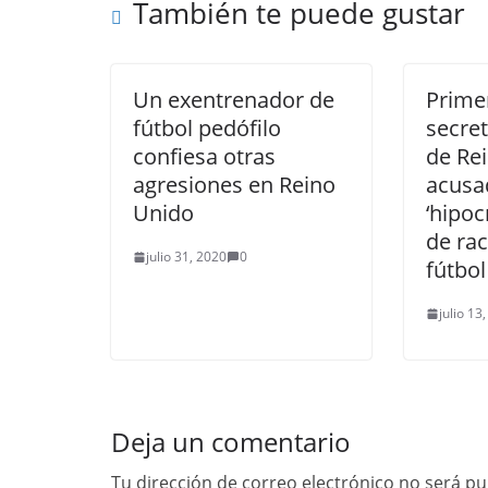
También te puede gustar
Un exentrenador de
Primer
fútbol pedófilo
secret
confiesa otras
de Re
agresiones en Reino
acusa
Unido
‘hipoc
de rac
julio 31, 2020
0
fútbol
julio 13
Deja un comentario
Tu dirección de correo electrónico no será pu