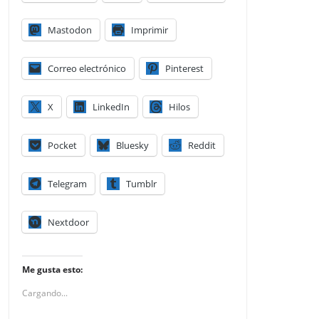
Mastodon
Imprimir
Correo electrónico
Pinterest
X
LinkedIn
Hilos
Pocket
Bluesky
Reddit
Telegram
Tumblr
Nextdoor
Me gusta esto:
Cargando...