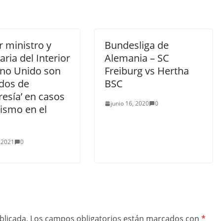
 ministro y
Bundesliga de
aria del Interior
Alemania – SC
ino Unido son
Freiburg vs Hertha
dos de
BSC
resía’ en casos
junio 16, 2020
0
ismo en el
, 2021
0
blicada.
Los campos obligatorios están marcados con
*