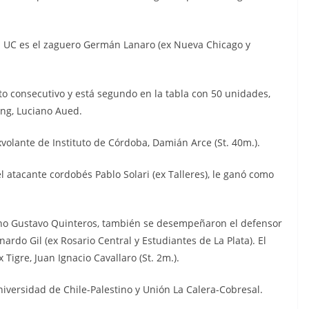
la UC es el zaguero Germán Lanaro (ex Nueva Chicago y
to consecutivo y está segundo en la tabla con 50 unidades,
ing, Luciano Aued.
exvolante de Instituto de Córdoba, Damián Arce (St. 40m.).
l atacante cordobés Pablo Solari (ex Talleres), le ganó como
iano Gustavo Quinteros, también se desempeñaron el defensor
ardo Gil (ex Rosario Central y Estudiantes de La Plata). El
Tigre, Juan Ignacio Cavallaro (St. 2m.).
versidad de Chile-Palestino y Unión La Calera-Cobresal.